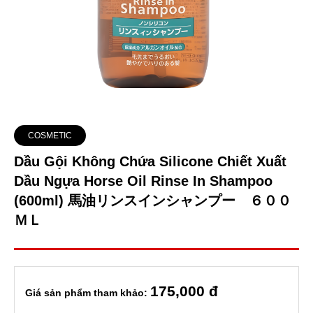
COSMETIC
Dầu Gội Không Chứa Silicone Chiết Xuất
Dầu Ngựa Horse Oil Rinse In Shampoo
(600ml) 馬油リンスインシャンプー ６００
ＭＬ
175
,000 đ
Giá sản phẩm tham khảo: