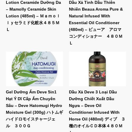
Lotion Ceramide Dưỡng Da
Dầu Xả Tinh Dầu Thiên
– Mamolly Ceramide Skin
Nhiên Beaua Aroma Pure &
Lotion (485ml) – Ｍａｍｏｌ
Natural Infused With
ｌｙセラミド化粧水４８５Ｍ
Essential Oil Conditioner
Ｌ
(480ml) – ビューア アロマ
コンディショナー ４８０Ｍ
Ｌ
Gel Dưỡng Ẩm Deve 5in1
Dầu Xả Deve 3 Loại Dầu
Hạt Ý Dĩ Cấp Ẩm Chuyên
Dưỡng Chiết Xuất Dầu
Sâu – Deve Hatomugi Hydro
Ngựa – Deve Oil
Moisture Gel (300g) ハトムギ
Conditioner Infused With
ハイドロモイスチャージェ
Horse Oil (480ml) ディブ ３
ル ３００Ｇ
種のオイルＣＤ本体４８０Ｍ