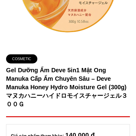
COSMETIC
Gel Dưỡng Ẩm Deve 5in1 Mật Ong
Manuka Cấp Ẩm Chuyên Sâu – Deve
Manuka Honey Hydro Moisture Gel (300g)
マヌカハニーハイドロモイスチャージェル３
００Ｇ
140
,000 đ
Giá sản phẩm tham khảo: