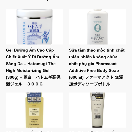
Gel Dưỡng Ẩm Cao Cấp
Sữa tắm thảo mộc tinh chất
Chiết Xuất Ý Dĩ Dưỡng Ẩm
thiên nhiên không chứa
Sáng Da – Hatomugi The
chất phụ gia Pharmaact
High Moisturizing Gel
Additive Free Body Soap
(300g) – 麗白 ハトムギ高保
(600ml) ファーマアクト 無添
湿ジェル ３００Ｇ
加ボディソープボトル