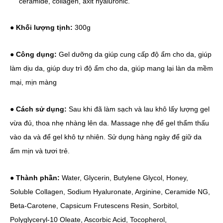
ceramide, collagen, axit hyaluronic.
● Khối lượng tịnh:
300g
● Công dụng:
Gel dưỡng da giúp cung cấp độ ẩm cho da, giúp
làm dịu da, giúp duy trì độ ẩm cho da, giúp mang lại làn da mềm
mại, mịn màng
● Cách sử dụng:
Sau khi đã làm sạch và lau khô lấy lượng gel
vừa đủ, thoa nhẹ nhàng lên da. Massage nhẹ để gel thẩm thấu
vào da và để gel khô tự nhiên. Sử dụng hàng ngày để giữ da
ẩm mịn và tươi trẻ.
● Thành phần:
Water, Glycerin, Butylene Glycol, Honey,
Soluble Collagen, Sodium Hyaluronate, Arginine, Ceramide NG,
Beta-Carotene, Capsicum Frutescens Resin, Sorbitol,
Polyglyceryl-10 Oleate, Ascorbic Acid, Tocopherol,