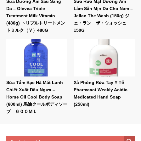
Sữa Dưỡng Ẩm Sâu Sáng
Sữa Rửa Mặt Dưỡng Ẩm
Da – Olevea Triple
Làm Săn Mịn Da Cho Nam –
Treatment Milk Vitamin
Jellan The Wash (150g) ジ
(480g) トリプルトリートメン
ェ・ラン ザ・ウォッシュ
トミルク（Ｖ）480G
150G
Sữa Tắm Bạc Hà Mát Lạnh
Xà Phòng Rửa Tay Y Tế
Chiết Xuất Dầu Ngựa –
Pharmaact Weakly Acidic
Horse Oil Cool Body Soap
Medicated Hand Soap
(600ml) 馬油クールボディソー
(250ml)
プ ６００ＭＬ