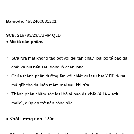
Barcode
: 4582400831201
SCB
: 216783/23/CBMP-QLD
● Mô tả sản phẩm:
Sữa rửa mặt không tạo bọt với gel tan chảy, loại bỏ tế bào da
chết và bụi bẩn sâu trong lỗ chân lông.
Chứa thành phần dưỡng ẩm với chiết xuất từ hạt Ý Dĩ và rau
má giữ cho da luôn mềm mại sau khi rửa.
Thành phần chăm sóc loại bỏ tế bào da chết (AHA – axit
malic), giúp da trở nên sáng sủa.
●
Khối lượng tịnh:
130g