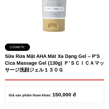
COSMETIC
Sữa Rửa Mặt AHA Mát Xa Dạng Gel – P’S
Cica Massage Gel (130g) Ｐ’ＳＣＩＣＡマッ
サージ洗顔ジェル１３０Ｇ
150
,000 đ
Giá sản phẩm tham khảo: