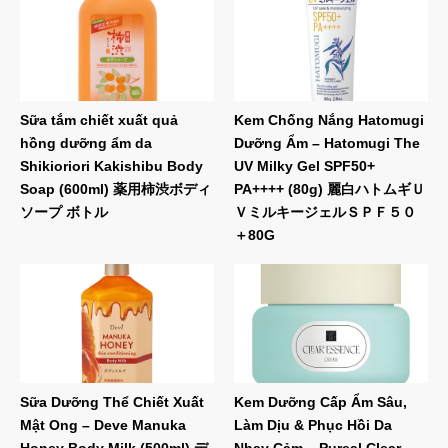
Sữa tắm chiết xuất quả
Kem Chống Nắng Hatomugi
hồng dưỡng ẩm da
Dưỡng Ẩm – Hatomugi The
Shikioriori Kakishibu Body
UV Milky Gel SPF50+
Soap (600ml) 薬用柿渋ボディ
PA++++ (80g) 麗白ハトムギＵ
ソープ ボトル
ＶミルキージェルＳＰＦ５０
＋80G
Sữa Dưỡng Thể Chiết Xuất
Kem Dưỡng Cấp Ẩm Sâu,
Mật Ong – Deve Manuka
Làm Dịu & Phục Hồi Da
Honey Body Milk (500ml) デ
Nhạy Cảm – Pureal Clear