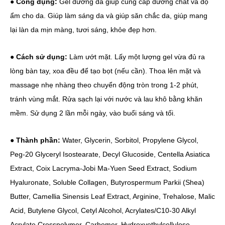
●
Công dụng:
Gel dưỡng da giúp cung cấp dưỡng chất và độ
ẩm cho da. Giúp làm sáng da và giúp săn chắc da, giúp mang
lại làn da mịn màng, tươi sáng, khỏe đẹp hơn.
●
Cách sử dụng:
Làm ướt mặt. Lấy một lượng gel vừa đủ ra
lòng bàn tay, xoa đều để tạo bọt (nếu cần). Thoa lên mặt và
massage nhẹ nhàng theo chuyển động tròn trong 1-2 phút,
tránh vùng mắt. Rửa sạch lại với nước và lau khô bằng khăn
mềm. Sử dụng 2 lần mỗi ngày, vào buổi sáng và tối.
●
Thành phần:
Water, Glycerin, Sorbitol, Propylene Glycol,
Peg-20 Glyceryl Isostearate, Decyl Glucoside, Centella Asiatica
Extract, Coix Lacryma-Jobi Ma-Yuen Seed Extract, Sodium
Hyaluronate, Soluble Collagen, Butyrospermum Parkii (Shea)
Butter, Camellia Sinensis Leaf Extract, Arginine, Trehalose, Malic
Acid, Butylene Glycol, Cetyl Alcohol, Acrylates/C10-30 Alkyl
Acrylate Crosspolymer, Carbomer, Hydroxyethylcellulose,