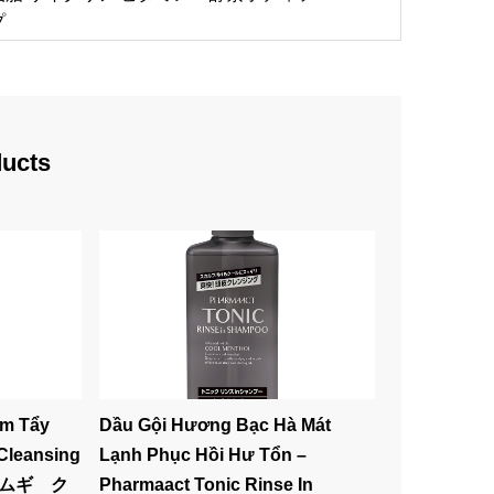
プ
ducts
m Tẩy
Dầu Gội Hương Bạc Hà Mát
Cleansing
Lạnh Phục Hồi Hư Tổn –
ハトムギ ク
Pharmaact Tonic Rinse In