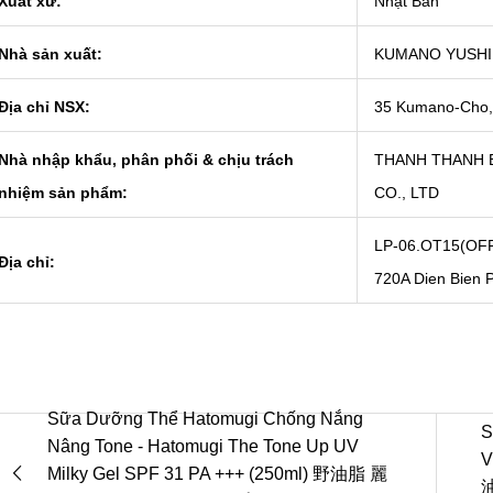
Xuất xứ:
Nhật Bản
Nhà sản xuất:
KUMANO YUSHI 
Địa chỉ NSX:
35 Kumano-Cho, S
Nhà nhập khẩu, phân phối & chịu trách
THANH THANH 
nhiệm sản phẩm:
CO., LTD
LP-06.OT15(OFFI
Địa chỉ:
720A Dien Bien 
Sữa Dưỡng Thể Hatomugi Chống Nắng
S
Nâng Tone - Hatomugi The Tone Up UV
V
Milky Gel SPF 31 PA +++ (250ml) 野油脂 麗