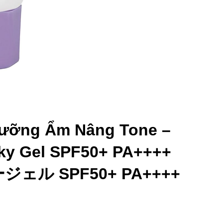
ưỡng Ẩm Nâng Tone –
ky Gel SPF50+ PA++++
ジェル SPF50+ PA++++