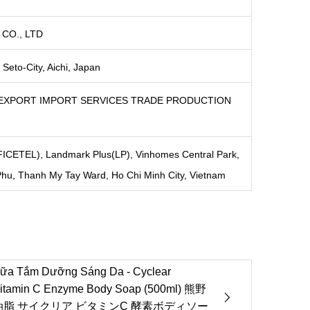
CO., LTD
eto-City, Aichi, Japan
EXPORT IMPORT SERVICES TRADE PRODUCTION
CETEL), Landmark Plus(LP), Vinhomes Central Park,
Phu, Thanh My Tay Ward, Ho Chi Minh City, Vietnam
ữa Tắm Dưỡng Sáng Da - Cyclear
itamin C Enzyme Body Soap (500ml) 熊野
油脂 サイクリア ビタミンC 酵素ボディソー