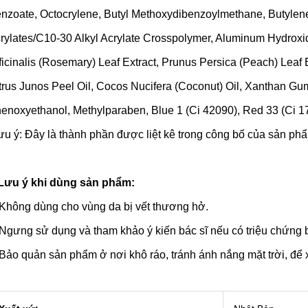
nzoate, Octocrylene, Butyl Methoxydibenzoylmethane, Butylene
rylates/C10-30 Alkyl Acrylate Crosspolymer, Aluminum Hydroxid
ficinalis (Rosemary) Leaf Extract, Prunus Persica (Peach) Leaf
trus Junos Peel Oil, Cocos Nucifera (Coconut) Oil, Xanthan Gu
enoxyethanol, Methylparaben, Blue 1 (Ci 42090), Red 33 (Ci 1
ưu ý: Đây là thành phần được liệt kê trong công bố của sản ph
Lưu ý khi dùng sản phẩm:
hông dùng cho vùng da bị vết thương hở.
gưng sử dụng và tham khảo ý kiến bác sĩ nếu có triệu chứng 
ảo quản sản phẩm ở nơi khô ráo, tránh ánh nắng mặt trời, để x