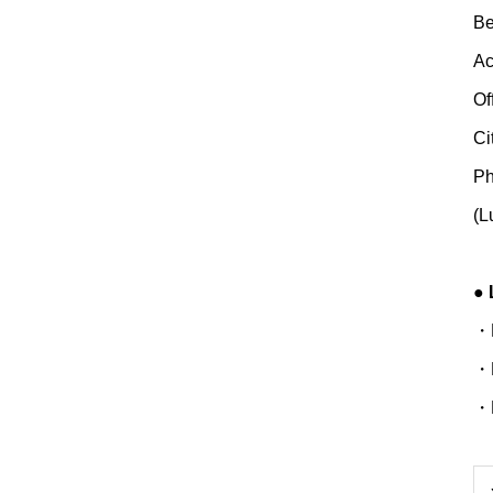
Be
Ac
Of
Ci
Ph
(L
●
・K
・N
・B