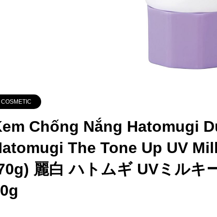
COSMETIC
Kem Chống Nắng Hatomugi D
atomugi The Tone Up UV Mil
(70g) 麗白 ハトムギ UVミルキー
70g