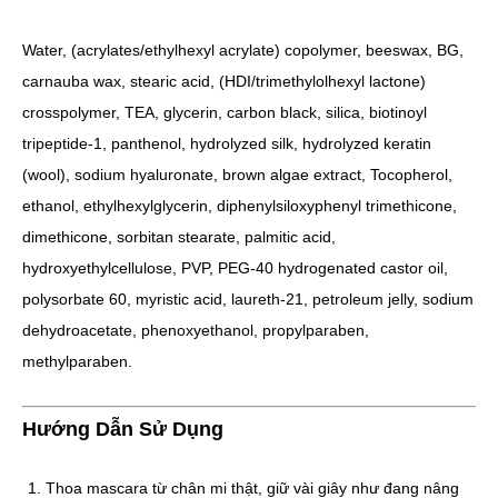
Water, (acrylates/ethylhexyl acrylate) copolymer, beeswax, BG,
carnauba wax, stearic acid, (HDI/trimethylolhexyl lactone)
crosspolymer, TEA, glycerin, carbon black, silica, biotinoyl
tripeptide-1, panthenol, hydrolyzed silk, hydrolyzed keratin
(wool), sodium hyaluronate, brown algae extract, Tocopherol,
ethanol, ethylhexylglycerin, diphenylsiloxyphenyl trimethicone,
dimethicone, sorbitan stearate, palmitic acid,
hydroxyethylcellulose, PVP, PEG-40 hydrogenated castor oil,
polysorbate 60, myristic acid, laureth-21, petroleum jelly, sodium
dehydroacetate, phenoxyethanol, propylparaben,
methylparaben.
Hướng Dẫn Sử Dụng
Thoa mascara từ chân mi thật, giữ vài giây như đang nâng