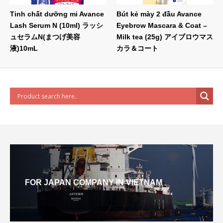
Tinh chất dưỡng mi Avance
Bút kẻ mày 2 đầu Avance
Lash Serum N (10ml) ラッシ
Eyebrow Mascara & Coat –
ュセラムN(まつげ美容
Milk tea (25g) アイブロウマス
液)10mL
カラ＆コート
FOR JAPAN COMPANY IN VIETNAM