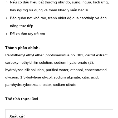
Nếu có dấu hiệu bất thường như đỏ, sưng, ngứa, kích ứng,
hãy ngừng sử dụng và tham khảo ý kiến bác sĩ.
Bảo quản nơi khô ráo, tránh nhiệt độ quá cao/thấp và ánh
nắng trực tiếp.
Để xa tầm tay trẻ em.
Thành phần chính:
Pantothenyl ethyl ether, photosensitive no. 301, carrot extract,
carboxymethylchitin solution, sodium hyaluronate (2),
hydrolyzed silk solution, purified water, ethanol, concentrated
glycerin, 1,3-butylene glycol, sodium alginate, citric acid,
parahydroxybenzoate ester, sodium citrate.
Thể tích thực:
3ml
Xuất xứ: