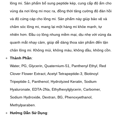
lông mi. Sản phẩm bổ sung peptide kép, cung cấp độ ẩm cho
vùng da nơi lông mi mọc ra, đồng thời tăng cường độ đàn hồi
và độ cứng cáp cho lông mi. Sản phẩm này giúp bảo vệ và
chăm sóc lông mi, mang lại một hàng mi khỏe mạnh, tự
nhiên hơn. Đầu cọ lông nhung mềm mại, dịu nhẹ với vùng da
quanh mắt nhạy cảm, giúp dễ dàng thoa sản phẩm đến tận
chân lông mi. Không mùi, không màu, không dầu, không cồn.
Thành Phần
:
Water, PG, Glycerin, Quaternium-51, Panthenyl Ethyl, Red
Clover Flower Extract, Acetyl Tetrapeptide-3, Biotinoyl
Tripeptide-1, Panthenol, Hydrolyzed Keratin, Sodium
Hyaluronate, EDTA-2Na, Ethylhexylglycerin, Carbomer,
Sodium Hydroxide, Dextran, BG, Phenoxyethanol,
Methylparaben.
Hướng Dẫn Sử Dụng
: