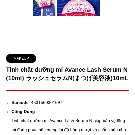
MAKEUP
Tinh chất dưỡng mi Avance Lash Serum N
(10ml) ラッシュセラムN(まつげ美容液)10mL
Barcode
: 4531560301697
Công Dụng
:
Tinh chất dưỡng mi Avance Lash Serum N giúp bảo vệ lông
mi đang phục hồi, mang lại độ bóng mượt và chắc khỏe cho