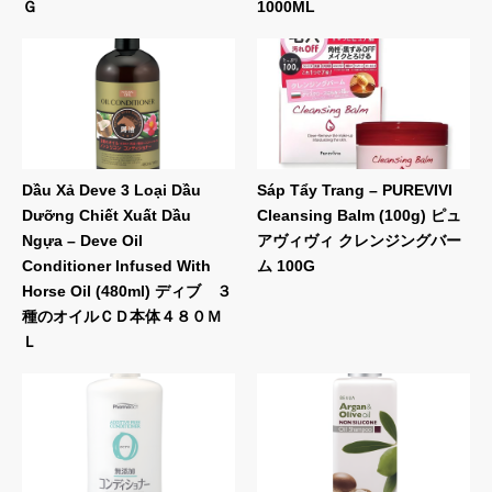
Ｇ
1000ML
Dầu Xả Deve 3 Loại Dầu
Sáp Tẩy Trang – PUREVIVI
Dưỡng Chiết Xuất Dầu
Cleansing Balm (100g) ピュ
Ngựa – Deve Oil
アヴィヴィ クレンジングバー
Conditioner Infused With
ム 100G
Horse Oil (480ml) ディブ ３
種のオイルＣＤ本体４８０Ｍ
Ｌ