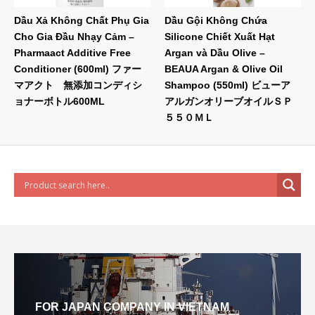
Dầu Xả Không Chất Phụ Gia
Dầu Gội Không Chứa
Cho Gia Đầu Nhạy Cảm –
Silicone Chiết Xuất Hạt
Pharmaact Additive Free
Argan và Dầu Olive –
Conditioner (600ml) ファー
BEAUA Argan & Olive Oil
マアクト 無添加コンディシ
Shampoo (550ml) ビューア
ョナーボトル600ML
アルガンオリーブオイルＳＰ
５５０ＭＬ
FOR JAPAN COMPANY IN VIETNAM