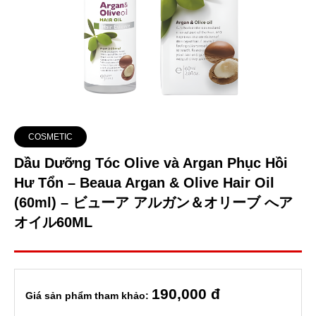
COSMETIC
Dầu Dưỡng Tóc Olive và Argan Phục Hồi
Hư Tổn – Beaua Argan & Olive Hair Oil
(60ml) – ビューア アルガン＆オリーブ へア
オイル60ML
190
,000 đ
Giá sản phẩm tham khảo: