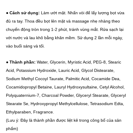
● Cách sử dụng:
Làm ướt mặt. Nhấn vòi để lấy lượng bọt vừa
đủ ra tay. Thoa đều bọt lên mặt và massage nhẹ nhàng theo
chuyển động tròn trong 1-2 phút, tránh vùng mắt. Rửa sạch lại
với nước và lau khô bằng khăn mềm. Sử dụng 2 lần mỗi ngày,
vào buổi sáng và tối.
● Thành phần:
Water, Glycerin, Myristic Acid, PEG-8, Stearic
Acid, Potassium Hydroxide, Lauric Acid, Glycol Distearate,
Sodium Methyl Cocoyl Taurate, Palmitic Acid, Cocamide Dea,
Cocamidopropyl Betaine, Lauryl Hydroxysultaine, Cetyl Alcohol,
Polyquaternium-7, Charcoal Powder, Glyceryl Stearate, Glyceryl
Stearate Se, Hydroxypropyl Methylcellulose, Tetrasodium Edta,
Ethylparaben, Fragrance.
(Lưu ý: Đây là thành phần được liệt kê trong công bố của sản
phẩm)