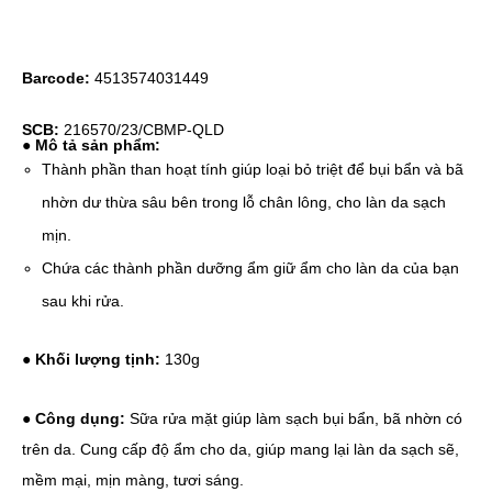
Barcode:
4513574031449
SCB:
216570/23/CBMP-QLD
● Mô tả sản phẩm:
Thành phần than hoạt tính giúp loại bỏ triệt để bụi bẩn và bã
nhờn dư thừa sâu bên trong lỗ chân lông, cho làn da sạch
mịn.
Chứa các thành phần dưỡng ẩm giữ ẩm cho làn da của bạn
sau khi rửa.
● Khối lượng tịnh:
130g
● Công dụng:
Sữa rửa mặt giúp làm sạch bụi bẩn, bã nhờn có
trên da. Cung cấp độ ẩm cho da, giúp mang lại làn da sạch sẽ,
mềm mại, mịn màng, tươi sáng.