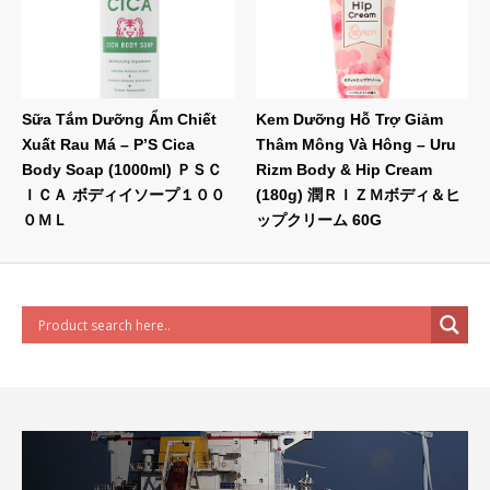
Sữa Tắm Dưỡng Ẩm Chiết
Kem Dưỡng Hỗ Trợ Giảm
Xuất Rau Má – P’S Cica
Thâm Mông Và Hông – Uru
Body Soap (1000ml) ＰＳＣ
Rizm Body & Hip Cream
ＩＣＡ ボディイソープ１００
(180g) 潤ＲＩＺＭボディ＆ヒ
０ＭＬ
ップクリーム 60G