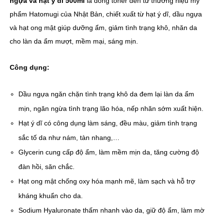
ngựa và hạt ý dĩ 500ml
là dòng toner đến từ thương hiệu mỹ
phẩm Hatomugi của Nhật Bản, chiết xuất từ hạt ý dĩ, dầu ngựa
và hạt ong mật giúp dưỡng ẩm, giảm tình trạng khô, nhăn da
cho làn da ẩm mượt, mềm mại, sáng mịn.
Công dụng:
Dầu ngựa ngăn chặn tình trạng khô da đem lại làn da ẩm
mịn, ngăn ngừa tình trạng lão hóa, nếp nhăn sớm xuất hiện.
Hạt ý dĩ có công dụng làm sáng, đều màu, giảm tình trạng
sắc tố da như nám, tàn nhang,…
Glycerin cung cấp độ ẩm, làm mềm mịn da, tăng cường độ
đàn hồi, săn chắc.
Hạt ong mật chống oxy hóa mạnh mẽ, làm sạch và hỗ trợ
kháng khuẩn cho da.
Sodium Hyaluronate thấm nhanh vào da, giữ độ ẩm, làm mờ