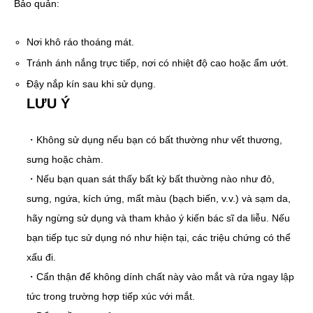
Bảo quản:
Nơi khô ráo thoáng mát.
Tránh ánh nắng trực tiếp, nơi có nhiệt độ cao hoặc ẩm ướt.
Đậy nắp kín sau khi sử dụng.
LƯU Ý
・Không sử dụng nếu bạn có bất thường như vết thương,
sưng hoặc chàm.
・Nếu bạn quan sát thấy bất kỳ bất thường nào như đỏ,
sưng, ngứa, kích ứng, mất màu (bạch biến, v.v.) và sạm da,
hãy ngừng sử dụng và tham khảo ý kiến bác sĩ da liễu. Nếu
bạn tiếp tục sử dụng nó như hiện tại, các triệu chứng có thể
xấu đi.
・Cẩn thận để không dính chất này vào mắt và rửa ngay lập
tức trong trường hợp tiếp xúc với mắt.