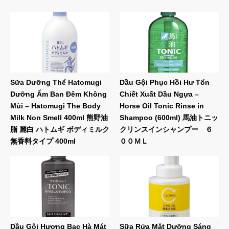
Sữa Dưỡng Thể Hatomugi
Dầu Gội Phục Hồi Hư Tổn
Dưỡng Ẩm Ban Đêm Không
Chiết Xuất Dầu Ngựa –
Mùi – Hatomugi The Body
Horse Oil Tonic Rinse in
Milk Non Smell 400ml 熊野油
Shampoo (600ml) 馬油トニッ
脂 麗白 ハトムギ ボディミルク
クリンスインシャンプー ６
無香料タイプ 400ml
００ＭＬ
Dầu Gội Hương Bạc Hà Mát
Sữa Rửa Mặt Dưỡng Sáng