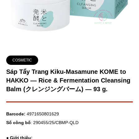
COSMETIC
Sáp Tẩy Trang Kiku-Masamune KOME to
HAKKO — Rice & Fermentation Cleansing
Balm (クレンジングバーム) — 93 g.
Barcode:
4971650801629
Số công bố
: 290455/25/CBMP-QLD
● Giới thiệu: