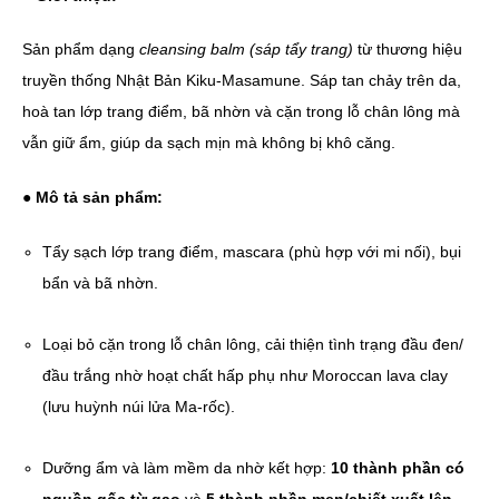
Sản phẩm dạng
cleansing balm (sáp tẩy trang)
từ thương hiệu
truyền thống Nhật Bản Kiku-Masamune. Sáp tan chảy trên da,
hoà tan lớp trang điểm, bã nhờn và cặn trong lỗ chân lông mà
vẫn giữ ẩm, giúp da sạch mịn mà không bị khô căng.
● Mô tả sản phẩm:
Tẩy sạch lớp trang điểm, mascara (phù hợp với mi nối), bụi
bẩn và bã nhờn.
Loại bỏ cặn trong lỗ chân lông, cải thiện tình trạng đầu đen/
đầu trắng nhờ hoạt chất hấp phụ như Moroccan lava clay
(lưu huỳnh núi lửa Ma-rốc).
Dưỡng ẩm và làm mềm da nhờ kết hợp:
10 thành phần có