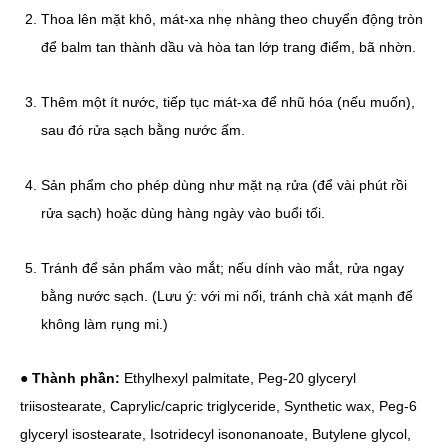
Thoa lên mặt khô, mát-xa nhẹ nhàng theo chuyển động tròn
để balm tan thành dầu và hòa tan lớp trang điểm, bã nhờn.
Thêm một ít nước, tiếp tục mát-xa để nhũ hóa (nếu muốn),
sau đó rửa sạch bằng nước ấm.
Sản phẩm cho phép dùng như mặt nạ rửa (để vài phút rồi
rửa sạch) hoặc dùng hàng ngày vào buổi tối.
Tránh để sản phẩm vào mắt; nếu dính vào mắt, rửa ngay
bằng nước sạch. (Lưu ý: với mi nối, tránh chà xát mạnh để
không làm rụng mi.)
●
Thành phần:
Ethylhexyl palmitate, Peg-20 glyceryl
triisostearate, Caprylic/capric triglyceride, Synthetic wax, Peg-6
glyceryl isostearate, Isotridecyl isononanoate, Butylene glycol,