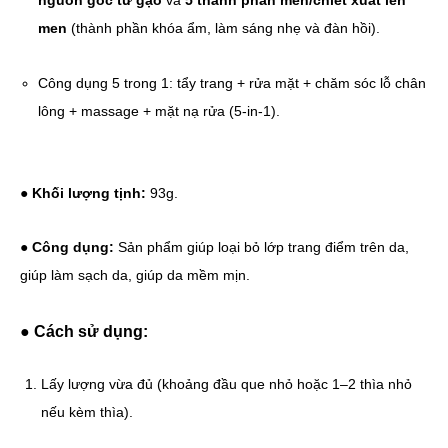
nguồn gốc từ gạo
và
5 thành phần men/chiết xuất lên
men
(thành phần khóa ẩm, làm sáng nhẹ và đàn hồi).
Công dụng 5 trong 1: tẩy trang + rửa mặt + chăm sóc lỗ chân
lông + massage + mặt nạ rửa (5-in-1).
●
Khối lượng tịnh:
93g.
●
Công dụng:
Sản phẩm giúp loại bỏ lớp trang điểm trên da,
giúp làm sạch da, giúp da mềm mịn.
●
Cách sử dụng:
Lấy lượng vừa đủ (khoảng đầu que nhỏ hoặc 1–2 thìa nhỏ
nếu kèm thìa).