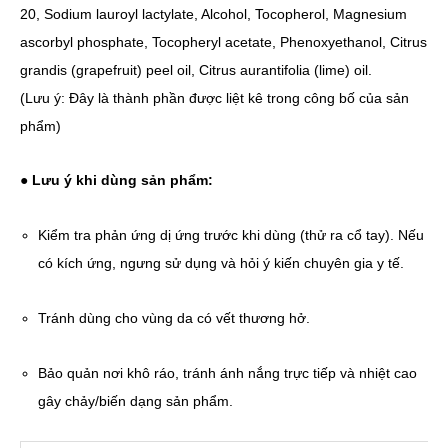
20, Sodium lauroyl lactylate, Alcohol, Tocopherol, Magnesium
ascorbyl phosphate, Tocopheryl acetate, Phenoxyethanol, Citrus
grandis (grapefruit) peel oil, Citrus aurantifolia (lime) oil.
(Lưu ý: Đây là thành phần được liệt kê trong công bố của sản
phẩm)
●
Lưu ý khi dùng sản phẩm:
Kiểm tra phản ứng dị ứng trước khi dùng (thử ra cổ tay). Nếu
có kích ứng, ngưng sử dụng và hỏi ý kiến chuyên gia y tế.
Tránh dùng cho vùng da có vết thương hở.
Bảo quản nơi khô ráo, tránh ánh nắng trực tiếp và nhiệt cao
gây chảy/biến dạng sản phẩm.