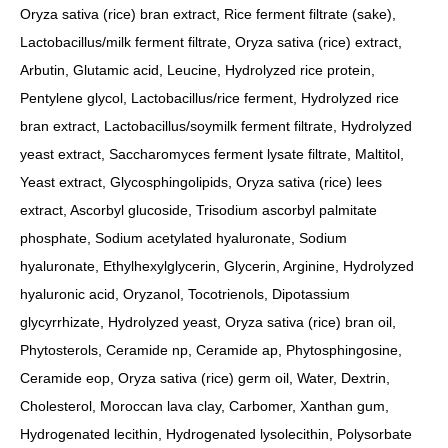
Oryza sativa (rice) bran extract, Rice ferment filtrate (sake),
Lactobacillus/milk ferment filtrate, Oryza sativa (rice) extract,
Arbutin, Glutamic acid, Leucine, Hydrolyzed rice protein,
Pentylene glycol, Lactobacillus/rice ferment, Hydrolyzed rice
bran extract, Lactobacillus/soymilk ferment filtrate, Hydrolyzed
yeast extract, Saccharomyces ferment lysate filtrate, Maltitol,
Yeast extract, Glycosphingolipids, Oryza sativa (rice) lees
extract, Ascorbyl glucoside, Trisodium ascorbyl palmitate
phosphate, Sodium acetylated hyaluronate, Sodium
hyaluronate, Ethylhexylglycerin, Glycerin, Arginine, Hydrolyzed
hyaluronic acid, Oryzanol, Tocotrienols, Dipotassium
glycyrrhizate, Hydrolyzed yeast, Oryza sativa (rice) bran oil,
Phytosterols, Ceramide np, Ceramide ap, Phytosphingosine,
Ceramide eop, Oryza sativa (rice) germ oil, Water, Dextrin,
Cholesterol, Moroccan lava clay, Carbomer, Xanthan gum,
Hydrogenated lecithin, Hydrogenated lysolecithin, Polysorbate