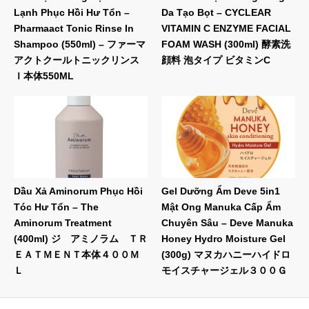
Lạnh Phục Hồi Hư Tổn –
Da Tạo Bọt – CYCLEAR
Pharmaact Tonic Rinse In
VITAMIN C ENZYME FACIAL
Shampoo (550ml) – ファーマ
FOAM WASH (300ml) 酵素洗
アクトクールトニックリンス
顔料 泡タイプ ビタミンC
Ｉ本体550ML
Dầu Xả Aminorum Phục Hồi
Gel Dưỡng Ẩm Deve 5in1
Tóc Hư Tổn – The
Mật Ong Manuka Cấp Ẩm
Aminorum Treatment
Chuyên Sâu – Deve Manuka
(400ml) ジ アミノラム ＴＲ
Honey Hydro Moisture Gel
ＥＡＴＭＥＮＴ本体４００Ｍ
(300g) マヌカハニーハイドロ
Ｌ
モイスチャージェル３００Ｇ