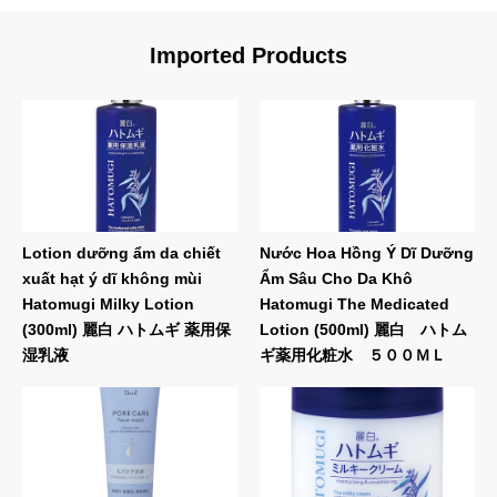
Imported Products
Lotion dưỡng ẩm da chiết
Nước Hoa Hồng Ý Dĩ Dưỡng
xuất hạt ý dĩ không mùi
Ẩm Sâu Cho Da Khô
Hatomugi Milky Lotion
Hatomugi The Medicated
(300ml) 麗白 ハトムギ 薬用保
Lotion (500ml) 麗白 ハトム
湿乳液
ギ薬用化粧水 ５００ＭＬ