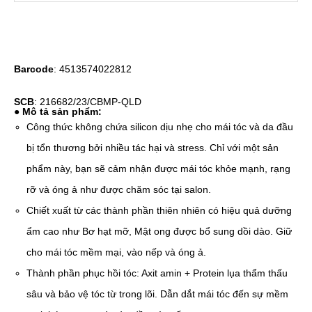
Barcode
: 4513574022812
SCB
: 216682/23/CBMP-QLD
● Mô tả sản phẩm:
Công thức không chứa silicon dịu nhẹ cho mái tóc và da đầu
bị tổn thương bởi nhiều tác hại và stress. Chỉ với một sản
phẩm này, bạn sẽ cảm nhận được mái tóc khỏe mạnh, rạng
rỡ và óng ả như được chăm sóc tại salon.
Chiết xuất từ các thành phần thiên nhiên có hiệu quả dưỡng
ẩm cao như Bơ hạt mỡ, Mật ong được bổ sung dồi dào. Giữ
cho mái tóc mềm mại, vào nếp và óng ả.
Thành phần phục hồi tóc: Axit amin + Protein lụa thẩm thấu
sâu và bảo vệ tóc từ trong lõi. Dẫn dắt mái tóc đến sự mềm