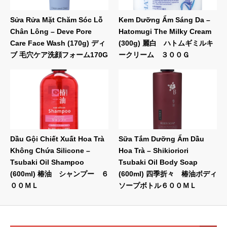
Sửa Rửa Mặt Chăm Sóc Lỗ
Kem Dưỡng Ẩm Sáng Da –
Chân Lông – Deve Pore
Hatomugi The Milky Cream
Care Face Wash (170g) ディ
(300g) 麗白 ハトムギミルキ
ブ 毛穴ケア洗顔フォーム170G
ークリーム ３００Ｇ
Dầu Gội Chiết Xuất Hoa Trà
Sữa Tắm Dưỡng Ẩm Dầu
Không Chứa Silicone –
Hoa Trà – Shikioriori
Tsubaki Oil Shampoo
Tsubaki Oil Body Soap
(600ml) 椿油 シャンプー ６
(600ml) 四季折々 椿油ボディ
００ＭＬ
ソープボトル６００ＭＬ