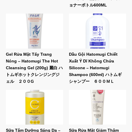
ョナーボトル600ML
Gel Rửa Mặt Tẩy Trang
Dầu Gội Hatomugi Chiết
Nóng – Hatomugi The Hot
Xuất Ý Dĩ Không Chứa
Cleansing Gel (200g) 麗白 ハ
Silicone – Hatomugi
トムギホットクレンジングジ
Shampoo (600ml) ハトムギ
ェル ２００G
シャンプー ６００ＭＬ
Sữa Tắm Dưỡng Sáng Da –
Sữa Rửa Mặt Giảm Thâm