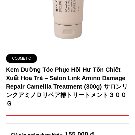
COSMETIC
Kem Dưỡng Tóc Phục Hồi Hư Tổn Chiết
Xuất Hoa Trà – Salon Link Amino Damage
Repair Camellia Treatment (300g) サロンリ
ンクアミノＤリペア椿トリートメント３００
Ｇ
155
,000 đ
Giá sản phẩm tham khảo: