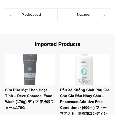
Imported Products
Sữa Rửa Mặt Than Hoạt
Dầu Xả Không Chất Phụ Gia
Tính – Deve Charcoal Face
Cho Gia Đầu Nhạy Cảm –
Wash (170g) ディブ 炭洗顔フ
Pharmaact Additive Free
ォーム170G
Conditioner (600ml) ファー
マアクト 無添加コンディシ