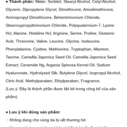
● Thành phần:
Water, Sorbitol, Stearyl Alcohol, Cetyl Alcohol,
Glycerin, Dipropylene Glycol, Dimethicone, Amodimethicone,
Aminopropyl Dimethicone, Behentrimonium Chloride,
Stearoxypropyltrimonium Chloride, Polyquaternium-7, Lysine
Hcl, Alanine, Histidine Hcl, Arginine, Serine, Proline, Glutamic
Acid, Threonine, Valine, Leucine, Glycine, Isoleucine,
Phenylalanine, Cystine, Methionine, Tryptophan, Allantoin,
Taurine, Camellia Japonica Seed Oil, Camellia Japonica Seed
Extract, Ceramide Ng, Argania Spinosa Kernel Oil, Sodium
Hyaluronate, Hydrolyzed Silk, Butylene Glycol, Isopropyl Alcohol,
Citric Acid, Methylparaben, Ethylparaben, Fragrance.
(Lưu ý: Đây là thành phần được liệt kê trong công bố của sản
phẩm)
● Lưu ý khi dùng sản phẩm:
・Không dùng cho vùng da bị vết thương hở.