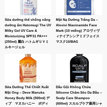
Sữa dưỡng thể chống nắng
Mặt Nạ Dưỡng Trắng Da –
dưỡng ẩm Hatomugi The UV
Alovivi Niacinamide Face
Milky Gel UV Care &
Mark (10 miếng) アロヴィヴ
Moisturizing SPF31 PA+++
ィナイアシンアミドフェイス
(250ml) 麗白 ハトムギＵＶミ
マスク10/BAG
ルキージェル
Sữa Dưỡng Thể Chiết Xuất
Dầu Gội Không Chứa
Mật Ong – Deve Manuka
Silicone Chăm Sóc Da Đầu –
Honey Body Milk (500ml) デ
Scalp Care Shampoo
ィブ マヌカハニー ボディ
(600ml) スカルプケア薬用シャ