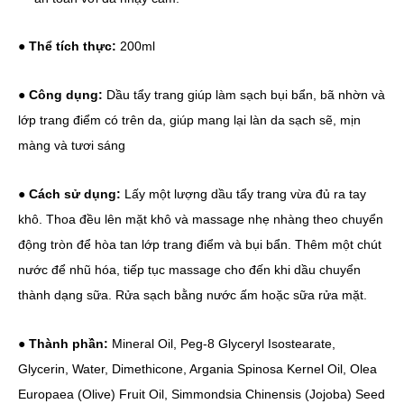
● Thể tích thực:
200ml
● Công dụng:
Dầu tẩy trang giúp làm sạch bụi bẩn, bã nhờn và
lớp trang điểm có trên da, giúp mang lại làn da sạch sẽ, mịn
màng và tươi sáng
● Cách sử dụng:
Lấy một lượng dầu tẩy trang vừa đủ ra tay
khô. Thoa đều lên mặt khô và massage nhẹ nhàng theo chuyển
động tròn để hòa tan lớp trang điểm và bụi bẩn. Thêm một chút
nước để nhũ hóa, tiếp tục massage cho đến khi dầu chuyển
thành dạng sữa. Rửa sạch bằng nước ấm hoặc sữa rửa mặt.
● Thành phần:
Mineral Oil, Peg-8 Glyceryl Isostearate,
Glycerin, Water, Dimethicone, Argania Spinosa Kernel Oil, Olea
Europaea (Olive) Fruit Oil, Simmondsia Chinensis (Jojoba) Seed