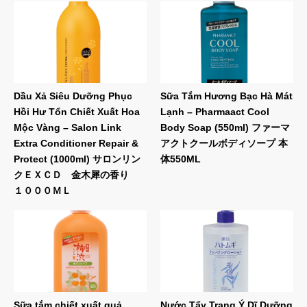
Dầu Xả Siêu Dưỡng Phục
Sữa Tắm Hương Bạc Hà Mát
Hồi Hư Tổn Chiết Xuất Hoa
Lạnh – Pharmaact Cool
Mộc Vàng – Salon Link
Body Soap (550ml) ファーマ
Extra Conditioner Repair &
アクトクールボディソープ 本
Protect (1000ml) サロンリン
体550ML
クＥＸＣＤ 金木犀の香り
１０００ＭＬ
Sữa tắm chiết xuất quả
Nước Tẩy Trang Ý Dĩ Dưỡng