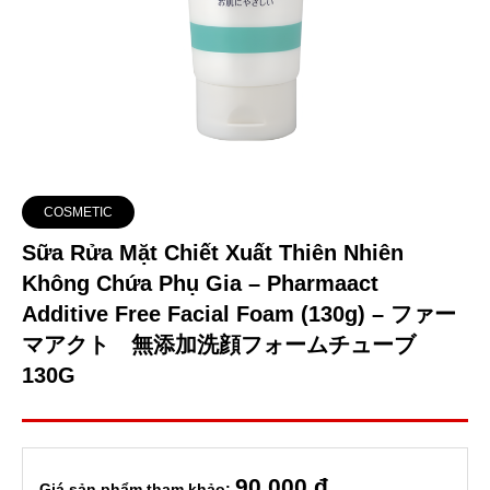
COSMETIC
Sữa Rửa Mặt Chiết Xuất Thiên Nhiên
Không Chứa Phụ Gia – Pharmaact
Additive Free Facial Foam (130g) – ファー
マアクト 無添加洗顔フォームチューブ
130G
90
,000 đ
Giá sản phẩm tham khảo: