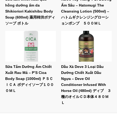
hồng dưỡng ẩm da
Ẩm Sâu – Hatomugi The
Shikioriori Kakishibu Body
Cleansing Lotion (500ml) –
Soap (600ml) 薬用柿渋ボディ
ハトムギクレンジングローシ
ソープ ボトル
ョンポンプ ５００ＭＬ
Sữa Tắm Dưỡng Ẩm Chiết
Dầu Xả Deve 3 Loại Dầu
Xuất Rau Má – P’S Cica
Dưỡng Chiết Xuất Dầu
Body Soap (1000ml) ＰＳＣ
Ngựa – Deve Oil
ＩＣＡ ボディイソープ１００
Conditioner Infused With
０ＭＬ
Horse Oil (480ml) ディブ ３
種のオイルＣＤ本体４８０Ｍ
Ｌ