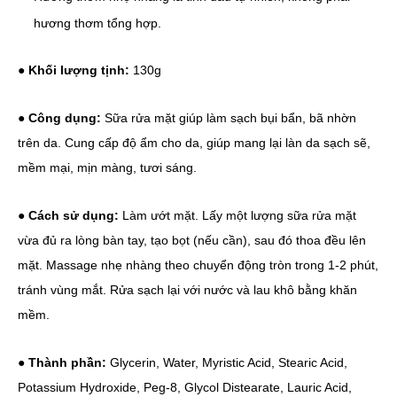
hương thơm tổng hợp.
● Khối lượng tịnh:
130g
● Công dụng:
Sữa rửa mặt giúp làm sạch bụi bẩn, bã nhờn
trên da. Cung cấp độ ẩm cho da, giúp mang lại làn da sạch sẽ,
mềm mại, mịn màng, tươi sáng.
● Cách sử dụng:
Làm ướt mặt. Lấy một lượng sữa rửa mặt
vừa đủ ra lòng bàn tay, tạo bọt (nếu cần), sau đó thoa đều lên
mặt. Massage nhẹ nhàng theo chuyển động tròn trong 1-2 phút,
tránh vùng mắt. Rửa sạch lại với nước và lau khô bằng khăn
mềm.
● Thành phần:
Glycerin, Water, Myristic Acid, Stearic Acid,
Potassium Hydroxide, Peg-8, Glycol Distearate, Lauric Acid,