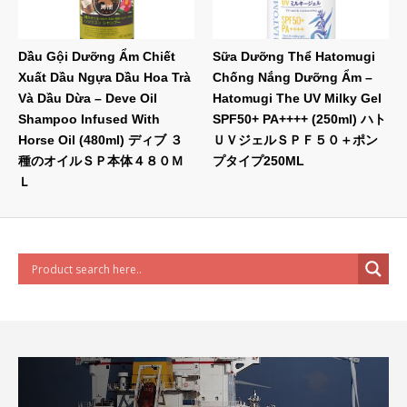
Dầu Gội Dưỡng Ẩm Chiết
Sữa Dưỡng Thể Hatomugi
Xuất Dầu Ngựa Dầu Hoa Trà
Chống Nắng Dưỡng Ẩm –
Và Dầu Dừa – Deve Oil
Hatomugi The UV Milky Gel
Shampoo Infused With
SPF50+ PA++++ (250ml) ハト
Horse Oil (480ml) ディブ ３
ＵＶジェルＳＰＦ５０＋ポン
種のオイルＳＰ本体４８０Ｍ
プタイプ250ML
Ｌ