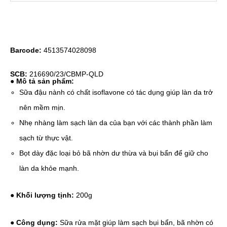
Barcode:
4513574028098
SCB:
216690/23/CBMP-QLD
●
Mô tả sản phẩm:
Sữa đậu nành có chất isoflavone có tác dụng giúp làn da trở
nên mềm mịn.
Nhẹ nhàng làm sạch làn da của bạn với các thành phần làm
sạch từ thực vật.
Bọt dày đặc loại bỏ bã nhờn dư thừa và bụi bẩn để giữ cho
làn da khỏe mạnh.
●
Khối lượng tịnh:
200g
●
Công dụng:
Sữa rửa mặt giúp làm sạch bụi bẩn, bã nhờn có