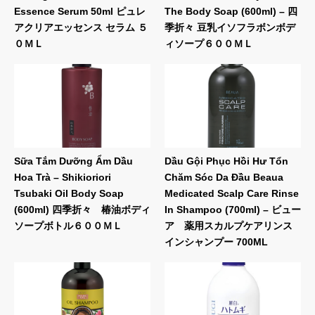
Essence Serum 50ml ピュレ
The Body Soap (600ml) – 四
アクリアエッセンス セラム ５
季折々 豆乳イソフラボンボデ
０ＭＬ
ィソープ６００ＭＬ
Sữa Tắm Dưỡng Ẩm Dầu
Dầu Gội Phục Hồi Hư Tổn
Hoa Trà – Shikioriori
Chăm Sóc Da Đầu Beaua
Tsubaki Oil Body Soap
Medicated Scalp Care Rinse
(600ml) 四季折々 椿油ボディ
In Shampoo (700ml) – ビュー
ソープボトル６００ＭＬ
ア 薬用スカルプケアリンス
インシャンプー 700ML