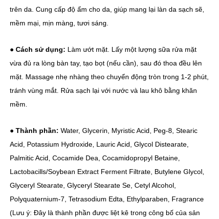
trên da. Cung cấp độ ẩm cho da, giúp mang lại làn da sạch sẽ,
mềm mại, mịn màng, tươi sáng.
●
Cách sử dụng:
Làm ướt mặt. Lấy một lượng sữa rửa mặt
vừa đủ ra lòng bàn tay, tạo bọt (nếu cần), sau đó thoa đều lên
mặt. Massage nhẹ nhàng theo chuyển động tròn trong 1-2 phút,
tránh vùng mắt. Rửa sạch lại với nước và lau khô bằng khăn
mềm.
●
Thành phần:
Water, Glycerin, Myristic Acid, Peg-8, Stearic
Acid, Potassium Hydroxide, Lauric Acid, Glycol Distearate,
Palmitic Acid, Cocamide Dea, Cocamidopropyl Betaine,
Lactobacills/Soybean Extract Ferment Filtrate, Butylene Glycol,
Glyceryl Stearate, Glyceryl Stearate Se, Cetyl Alcohol,
Polyquaternium-7, Tetrasodium Edta, Ethylparaben, Fragrance
(Lưu ý: Đây là thành phần được liệt kê trong công bố của sản