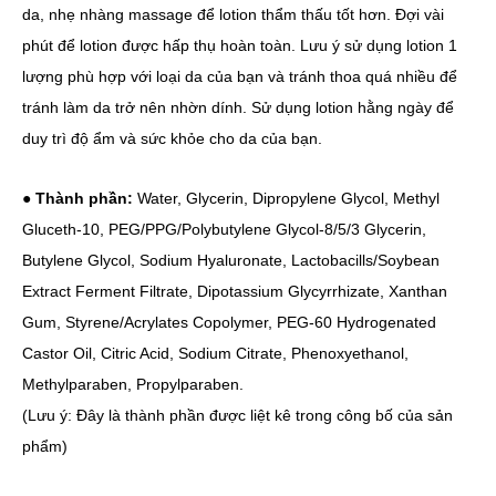
da, nhẹ nhàng massage để lotion thẩm thấu tốt hơn. Đợi vài
phút để lotion được hấp thụ hoàn toàn. Lưu ý sử dụng lotion 1
lượng phù hợp với loại da của bạn và tránh thoa quá nhiều để
tránh làm da trở nên nhờn dính. Sử dụng lotion hằng ngày để
duy trì độ ẩm và sức khỏe cho da của bạn.
●
Thành phần:
Water, Glycerin, Dipropylene Glycol, Methyl
Gluceth-10, PEG/PPG/Polybutylene Glycol-8/5/3 Glycerin,
Butylene Glycol, Sodium Hyaluronate, Lactobacills/Soybean
Extract Ferment Filtrate, Dipotassium Glycyrrhizate, Xanthan
Gum, Styrene/Acrylates Copolymer, PEG-60 Hydrogenated
Castor Oil, Citric Acid, Sodium Citrate, Phenoxyethanol,
Methylparaben, Propylparaben.
(Lưu ý: Đây là thành phần được liệt kê trong công bố của sản
phẩm)