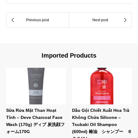
Imported Products
Sữa Rửa Mặt Than Hoạt
Dầu Gội Chiết Xuất Hoa Trà
Tính – Deve Charcoal Face
Không Chứa Silicone –
Wash (170g) ディブ 炭洗顔フ
Tsubaki Oil Shampoo
ォーム170G
(600ml) 椿油 シャンプー ６