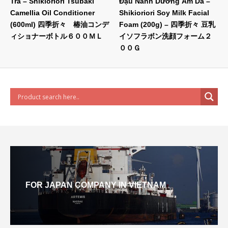
Trà – Shikioriori Tsubaki
Đậu Nành Dưỡng Ẩm Da –
Camellia Oil Conditioner
Shikioriori Soy Milk Facial
(600ml) 四季折々 椿油コンデ
Foam (200g) – 四季折々 豆乳
ィショナーボトル６００ＭＬ
イソフラボン洗顔フォーム２
００Ｇ
FOR JAPAN COMPANY IN VIETNAM