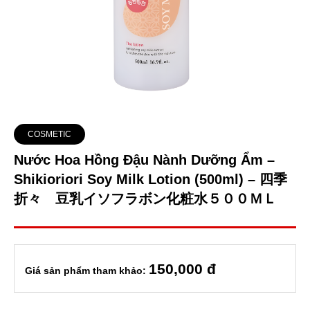
COSMETIC
Nước Hoa Hồng Đậu Nành Dưỡng Ẩm –
Shikioriori Soy Milk Lotion (500ml) – 四季
折々 豆乳イソフラボン化粧水５００ＭＬ
150
,000 đ
Giá sản phẩm tham khảo: