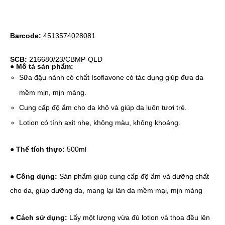
Barcode:
4513574028081
SCB:
216680/23/CBMP-QLD
●
Mô tả sản phẩm:
Sữa đậu nành có chất Isoflavone có tác dụng giúp đưa da
mềm mịn, mịn màng.
Cung cấp độ ẩm cho da khô và giúp da luôn tươi trẻ.
Lotion có tính axit nhẹ, không màu, không khoáng.
●
Thể tích thực:
500ml
●
Công dụng:
Sản phẩm giúp cung cấp độ ẩm và dưỡng chất
cho da, giúp dưỡng da, mang lại làn da mềm mại, mịn màng
●
Cách sử dụng:
Lấy một lượng vừa đủ lotion và thoa đều lên