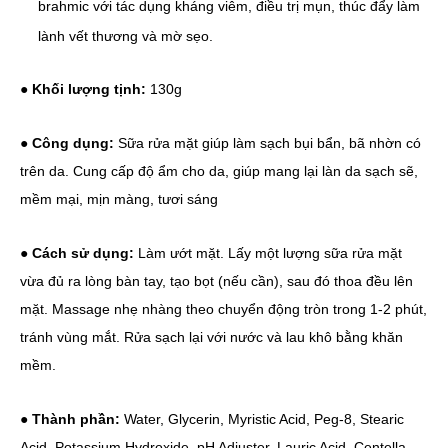
brahmic với tác dụng kháng viêm, điều trị mụn, thúc đẩy làm
lành vết thương và mờ sẹo.
● Khối lượng tịnh:
130g
● Công dụng:
Sữa rửa mặt giúp làm sạch bụi bẩn, bã nhờn có
trên da. Cung cấp độ ẩm cho da, giúp mang lại làn da sạch sẽ,
mềm mại, mịn màng, tươi sáng
● Cách sử dụng:
Làm ướt mặt. Lấy một lượng sữa rửa mặt
vừa đủ ra lòng bàn tay, tạo bọt (nếu cần), sau đó thoa đều lên
mặt. Massage nhẹ nhàng theo chuyển động tròn trong 1-2 phút,
tránh vùng mắt. Rửa sạch lại với nước và lau khô bằng khăn
mềm.
● Thành phần:
Water, Glycerin, Myristic Acid, Peg-8, Stearic
Acid, Potassium Hydroxide, pH Adjuster, Lauric Acid, Centella