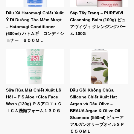
Dầu Xả Hatomugi Chiết Xuất
Sáp Tẩy Trang – PUREVIVI
Ý Dĩ Dưỡng Tóc Mềm Mượt
Cleansing Balm (100g) ピュ
– Hatomugi Conditioner
アヴィヴィ クレンジングバー
(600ml) ハトムギ コンディシ
ム 100G
ョナー ６００ＭＬ
Sữa Rửa Mặt Chiết Xuất Lô
Dầu Gội Không Chứa
Hội – P’S Aloe +Cica Face
Silicone Chiết Xuất Hạt
Wash (130g) ＰＳアロエ＋Ｃ
Argan và Dầu Olive –
ＩＣＡ洗顔フォーム１３０Ｇ
BEAUA Argan & Olive Oil
Shampoo (550ml) ビューア
アルガンオリーブオイルＳＰ
５５０ＭＬ