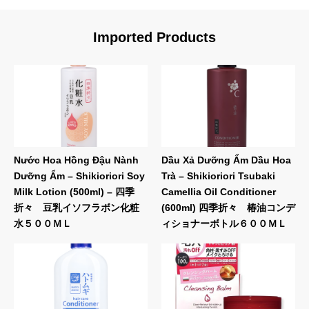
Imported Products
Nước Hoa Hồng Đậu Nành
Dầu Xả Dưỡng Ẩm Dầu Hoa
Dưỡng Ẩm – Shikioriori Soy
Trà – Shikioriori Tsubaki
Milk Lotion (500ml) – 四季
Camellia Oil Conditioner
折々 豆乳イソフラボン化粧
(600ml) 四季折々 椿油コンデ
水５００ＭＬ
ィショナーボトル６００ＭＬ