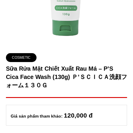
COSMETIC
Sữa Rửa Mặt Chiết Xuất Rau Má – P’S
Cica Face Wash (130g) Ｐ’ＳＣＩＣＡ洗顔フ
ォーム１３０Ｇ
120
,000 đ
Giá sản phẩm tham khảo: