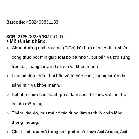
Barcode
: 4582400831133
SCB
: 216578/23/CBMP-QLD
● Mô tả sản phẩm:
Chứa dưỡng chất rau má (CiCa) kết hợp cùng ý dĩ tự nhiên,
công thức bọt mịn giúp loại bỏ bã nhờn, bụi bẩn và lớp sừng
trên da, mang lại làn da sạch và khỏe mạnh.
Loại bỏ dầu nhờn, bụi bẩn và tế bào chết, mang lại làn da
sáng mịn và khỏe mạnh.
Bọt nhẹ chứa các thành phần làm sạch từ thực vật, ôm trọn
làn da mềm mại.
Thêm vào đó, rau má có tác dụng làm sạch lỗ chân lông,
thông thoáng.
Chiết xuất rau má trong sản phẩm có chứa Axit Asiatic, Axit