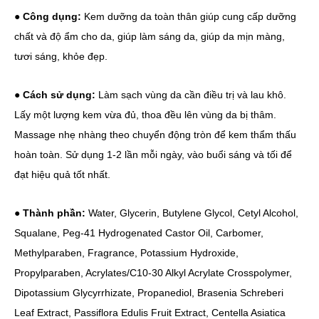
● Công dụng:
Kem dưỡng da toàn thân giúp cung cấp dưỡng
chất và độ ẩm cho da, giúp làm sáng da, giúp da mịn màng,
tươi sáng, khỏe đẹp.
● Cách sử dụng:
Làm sạch vùng da cần điều trị và lau khô.
Lấy một lượng kem vừa đủ, thoa đều lên vùng da bị thâm.
Massage nhẹ nhàng theo chuyển động tròn để kem thẩm thấu
hoàn toàn. Sử dụng 1-2 lần mỗi ngày, vào buổi sáng và tối để
đạt hiệu quả tốt nhất.
● Thành phần:
Water, Glycerin, Butylene Glycol, Cetyl Alcohol,
Squalane, Peg-41 Hydrogenated Castor Oil, Carbomer,
Methylparaben, Fragrance, Potassium Hydroxide,
Propylparaben, Acrylates/C10-30 Alkyl Acrylate Crosspolymer,
Dipotassium Glycyrrhizate, Propanediol, Brasenia Schreberi
Leaf Extract, Passiflora Edulis Fruit Extract, Centella Asiatica