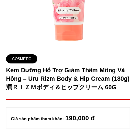
COSMETIC
Kem Dưỡng Hỗ Trợ Giảm Thâm Mông Và
Hông – Uru Rizm Body & Hip Cream (180g)
潤ＲＩＺＭボディ＆ヒップクリーム 60G
190
,000 đ
Giá sản phẩm tham khảo: