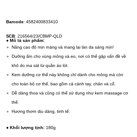
Barcode
: 4582400833410
SCB
: 216564/23/CBMP-QLD
● Mô tả sản phẩm:
Nâng cao độ mịn màng và mang lại làn da sáng mịn!
Dưỡng ẩm cho vùng mông và eo, nơi có thể gặp vấn đề về
khô do ma sát từ quần áo lót.
Kem dưỡng cơ thể này không chỉ dành cho mông mà còn
cho toàn bộ cơ thể, bao gồm cả cánh tay, chân và cổ.
Dễ dàng thoa và cũng có thể sử dụng như kem massage cơ
thể.
Hương thơm dịu dàng, tinh tế.
● Khối lượng tịnh:
180g