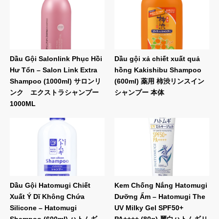
Dầu Gội Salonlink Phục Hồi
Dầu gội xả chiết xuất quả
Hư Tổn – Salon Link Extra
hồng Kakishibu Shampoo
Shampoo (1000ml) サロンリ
(600ml) 薬用 柿渋リンスイン
ンク エクストラシャンプー
シャンプー 本体
1000ML
Dầu Gội Hatomugi Chiết
Kem Chống Nắng Hatomugi
Xuất Ý Dĩ Không Chứa
Dưỡng Ẩm – Hatomugi The
Silicone – Hatomugi
UV Milky Gel SPF50+
Shampoo (600ml) ハトムギ
PA++++ (80g) 麗白ハトムギＵ