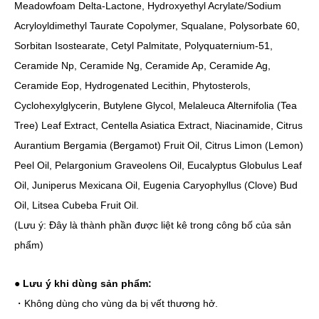
Meadowfoam Delta-Lactone, Hydroxyethyl Acrylate/Sodium
Acryloyldimethyl Taurate Copolymer, Squalane, Polysorbate 60,
Sorbitan Isostearate, Cetyl Palmitate, Polyquaternium-51,
Ceramide Np, Ceramide Ng, Ceramide Ap, Ceramide Ag,
Ceramide Eop, Hydrogenated Lecithin, Phytosterols,
Cyclohexylglycerin, Butylene Glycol, Melaleuca Alternifolia (Tea
Tree) Leaf Extract, Centella Asiatica Extract, Niacinamide, Citrus
Aurantium Bergamia (Bergamot) Fruit Oil, Citrus Limon (Lemon)
Peel Oil, Pelargonium Graveolens Oil, Eucalyptus Globulus Leaf
Oil, Juniperus Mexicana Oil, Eugenia Caryophyllus (Clove) Bud
Oil, Litsea Cubeba Fruit Oil.
(Lưu ý: Đây là thành phần được liệt kê trong công bố của sản
phẩm)
●
Lưu ý khi dùng sản phẩm:
・Không dùng cho vùng da bị vết thương hở.