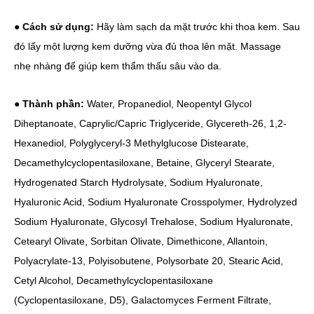
●
Cách sử dụng:
Hãy làm sạch da mặt trước khi thoa kem. Sau
đó lấy một lượng kem dưỡng vừa đủ thoa lên mặt. Massage
nhẹ nhàng để giúp kem thẩm thấu sâu vào da.
●
Thành phần:
Water, Propanediol, Neopentyl Glycol
Diheptanoate, Caprylic/Capric Triglyceride, Glycereth-26, 1,2-
Hexanediol, Polyglyceryl-3 Methylglucose Distearate,
Decamethylcyclopentasiloxane, Betaine, Glyceryl Stearate,
Hydrogenated Starch Hydrolysate, Sodium Hyaluronate,
Hyaluronic Acid, Sodium Hyaluronate Crosspolymer, Hydrolyzed
Sodium Hyaluronate, Glycosyl Trehalose, Sodium Hyaluronate,
Cetearyl Olivate, Sorbitan Olivate, Dimethicone, Allantoin,
Polyacrylate-13, Polyisobutene, Polysorbate 20, Stearic Acid,
Cetyl Alcohol, Decamethylcyclopentasiloxane
(Cyclopentasiloxane, D5), Galactomyces Ferment Filtrate,