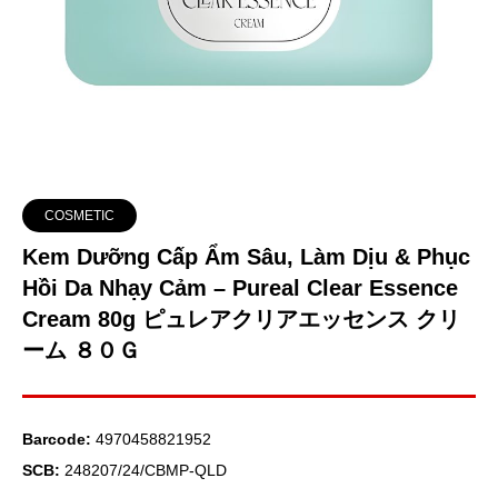
COSMETIC
Kem Dưỡng Cấp Ẩm Sâu, Làm Dịu & Phục
Hồi Da Nhạy Cảm – Pureal Clear Essence
Cream 80g ピュレアクリアエッセンス クリ
ーム ８０Ｇ
Barcode:
4970458821952
SCB:
248207/24/CBMP-QLD