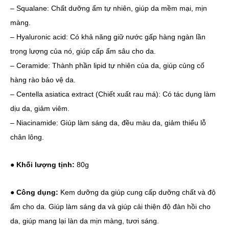
– Squalane: Chất dưỡng ẩm tự nhiên, giúp da mềm mại, mịn
màng.
– Hyaluronic acid: Có khả năng giữ nước gấp hàng ngàn lần
trọng lượng của nó, giúp cấp ẩm sâu cho da.
– Ceramide: Thành phần lipid tự nhiên của da, giúp củng cố
hàng rào bảo vệ da.
– Centella asiatica extract (Chiết xuất rau má): Có tác dụng làm
dịu da, giảm viêm.
– Niacinamide: Giúp làm sáng da, đều màu da, giảm thiểu lỗ
chân lông.
●
Khối lượng tịnh:
80g
●
Công dụng:
Kem dưỡng da giúp cung cấp dưỡng chất và độ
ẩm cho da. Giúp làm sáng da và giúp cải thiện độ đàn hồi cho
da, giúp mang lại làn da mịn màng, tươi sáng.