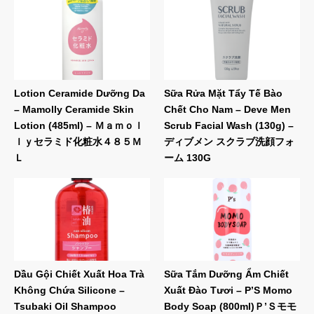
Lotion Ceramide Dưỡng Da
Sữa Rửa Mặt Tẩy Tế Bào
– Mamolly Ceramide Skin
Chết Cho Nam – Deve Men
Lotion (485ml) – Ｍａｍｏｌ
Scrub Facial Wash (130g) –
ｌｙセラミド化粧水４８５Ｍ
ディブメン スクラブ洗顔フォ
Ｌ
ーム 130G
Dầu Gội Chiết Xuất Hoa Trà
Sữa Tắm Dưỡng Ẩm Chiết
Không Chứa Silicone –
Xuất Đào Tươi – P’S Momo
Tsubaki Oil Shampoo
Body Soap (800ml)Ｐ’Ｓモモ