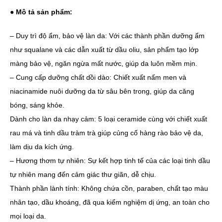
● Mô tả sản phẩm:
– Duy trì độ ẩm, bảo vệ làn da: Với các thành phần dưỡng ẩm
như squalane và các dẫn xuất từ dầu oliu, sản phẩm tạo lớp
màng bảo vệ, ngăn ngừa mất nước, giúp da luôn mềm mịn.
– Cung cấp dưỡng chất dồi dào: Chiết xuất nấm men và
niacinamide nuôi dưỡng da từ sâu bên trong, giúp da căng
bóng, sáng khỏe.
Dành cho làn da nhạy cảm: 5 loại ceramide cùng với chiết xuất
rau má và tinh dầu tràm trà giúp củng cố hàng rào bảo vệ da,
làm dịu da kích ứng.
– Hương thơm tự nhiên: Sự kết hợp tinh tế của các loại tinh dầu
tự nhiên mang đến cảm giác thư giãn, dễ chịu.
Thành phần lành tính: Không chứa cồn, paraben, chất tạo màu
nhân tạo, dầu khoáng, đã qua kiểm nghiệm dị ứng, an toàn cho
mọi loại da.