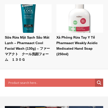
Sữa Rửa Mặt Sạch Sâu Mát
Xà Phòng Rửa Tay Y Tế
Lạnh – Pharmaact Cool
Pharmaact Weakly Acidic
Facial Wash (130g) – ファー
Medicated Hand Soap
マアクト クール洗顔フォー
(250ml)
ム １３０Ｇ