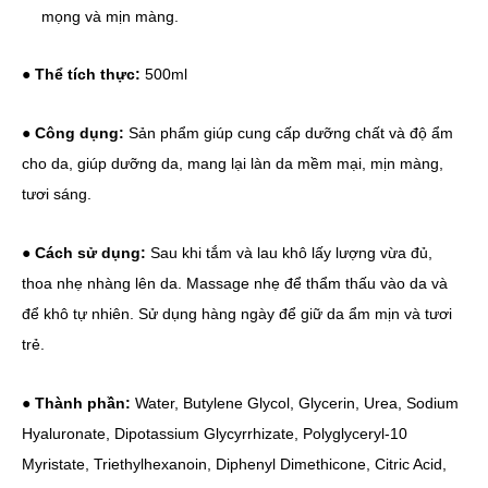
mọng và mịn màng.
●
Thể tích thực:
500ml
●
Công dụng:
Sản phẩm giúp cung cấp dưỡng chất và độ ẩm
cho da, giúp dưỡng da, mang lại làn da mềm mại, mịn màng,
tươi sáng.
●
Cách sử dụng:
Sau khi tắm và lau khô lấy lượng vừa đủ,
thoa nhẹ nhàng lên da. Massage nhẹ để thẩm thấu vào da và
để khô tự nhiên. Sử dụng hàng ngày để giữ da ẩm mịn và tươi
trẻ.
●
Thành phần:
Water, Butylene Glycol, Glycerin, Urea, Sodium
Hyaluronate, Dipotassium Glycyrrhizate, Polyglyceryl-10
Myristate, Triethylhexanoin, Diphenyl Dimethicone, Citric Acid,