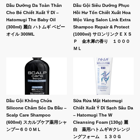
Dầu Dưỡng Da Toàn Thân
Dầu Gội Siêu Dưỡng Phục
Cho Bé Chiết Xuất Ý Dĩ –
Hồi Hư Tổn Chiết Xuất Hoa
Hatomugi The Baby Oil
Mộc Vàng Salon Link Extra
(300ml) 麗白 ハトムギ ベビー
Shampoo Repair & Protect
オイル 300ML
(1000ml) サロンリンクＥＸＳ
Ｐ 金木犀の香り １０００
ＭＬ
Dầu Gội Không Chứa
Sữa Rửa Mặt Hatomugi
Silicone Chăm Sóc Da Đầu –
Chiết Xuất Ý Dĩ Sạch Sâu Da
Scalp Care Shampoo
– Hatomugi The W
(600ml) スカルプケア薬用シャ
Cleansing Foam (130g) 麗
ンプー６００ＭＬ
白 薬用ハトムギＷクレンジ
ングフォーム １３０Ｇ