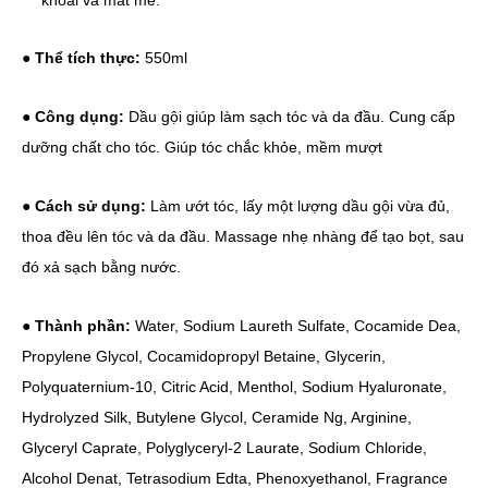
khoái và mát mẻ.
●
Thể tích thực:
550ml
●
Công dụng:
Dầu gội giúp làm sạch tóc và da đầu. Cung cấp
dưỡng chất cho tóc. Giúp tóc chắc khỏe, mềm mượt
●
Cách sử dụng:
Làm ướt tóc, lấy một lượng dầu gội vừa đủ,
thoa đều lên tóc và da đầu. Massage nhẹ nhàng để tạo bọt, sau
đó xả sạch bằng nước.
●
Thành phần:
Water, Sodium Laureth Sulfate, Cocamide Dea,
Propylene Glycol, Cocamidopropyl Betaine, Glycerin,
Polyquaternium-10, Citric Acid, Menthol, Sodium Hyaluronate,
Hydrolyzed Silk, Butylene Glycol, Ceramide Ng, Arginine,
Glyceryl Caprate, Polyglyceryl-2 Laurate, Sodium Chloride,
Alcohol Denat, Tetrasodium Edta, Phenoxyethanol, Fragrance