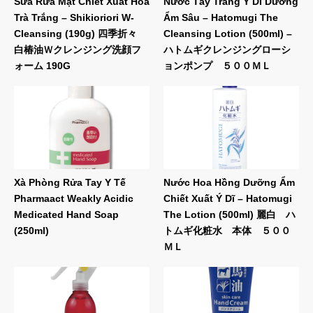
Sữa Rửa Mặt Chiết Xuất Hoa
Nước Tẩy Trang Ý Dĩ Dưỡng
Trà Trắng – Shikioriori W-
Ẩm Sâu – Hatomugi The
Cleansing (190g) 四季折々
Cleansing Lotion (500ml) –
白椿油Ｗクレンジング洗顔フ
ハトムギクレンジングローシ
ォーム 190G
ョンポンプ ５００ＭＬ
Xà Phòng Rửa Tay Y Tế
Nước Hoa Hồng Dưỡng Ẩm
Pharmaact Weakly Acidic
Chiết Xuất Ý Dĩ – Hatomugi
Medicated Hand Soap
The Lotion (500ml) 麗白 ハ
(250ml)
トムギ化粧水 本体 ５００
ＭＬ