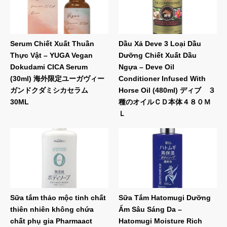
Serum Chiết Xuất Thuần
Dầu Xả Deve 3 Loại Dầu
Thực Vật – YUGA Vegan
Dưỡng Chiết Xuất Dầu
Dokudami CICA Serum
Ngựa – Deve Oil
(30ml) 海外限定ユーガヴィー
Conditioner Infused With
ガンドクダミシカセラム
Horse Oil (480ml) ディブ ３
30ML
種のオイルＣＤ本体４８０Ｍ
Ｌ
Sữa tắm thảo mộc tinh chất
Sữa Tắm Hatomugi Dưỡng
thiên nhiên không chứa
Ẩm Sâu Sáng Da –
chất phụ gia Pharmaact
Hatomugi Moisture Rich