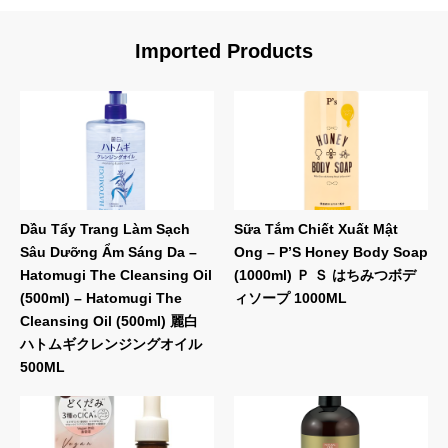
Imported Products
Dầu Tẩy Trang Làm Sạch
Sữa Tắm Chiết Xuất Mật
Sâu Dưỡng Ẩm Sáng Da –
Ong – P’S Honey Body Soap
Hatomugi The Cleansing Oil
(1000ml) Ｐ Ｓ はちみつボデ
(500ml) – Hatomugi The
ィソープ 1000ML
Cleansing Oil (500ml) 麗白
ハトムギクレンジングオイル
500ML