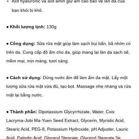
Axit hyaluronic và axit amin giữ ẩm cao bảo vệ làn da của
bạn khỏi bị khô.
●
Khối lượng tịnh:
130g
●
Công dụng:
Sữa rửa mặt giúp làm sạch bụi bẩn, bã nhờn có
trên da. Cung cấp độ ẩm cho da, giúp mang lại làn da sạch sẽ,
mềm mại, mịn màng, tươi sáng.
●
Cách sử dụng:
Dùng nước ấm để làm ẩm da mặt. Lấy một
lượng sữa rửa mặt vừa đủ, tạo bọt. Massage nhẹ nhàng và rửa
mặt lại bằng nước.
●
Thành phần:
Dipotassium Glycyrrhizate, Water, Coix
Lacryma-Jobi Ma-Yuen Seed Extract, Glycerin, Myristic Acid,
Stearic Acid, PEG-8, Potassium Hydroxide, pH Adjuster, Lauric
Acid, Palmitic Acid, Glyceryl Stearate, Glyceryl Stearate Se,