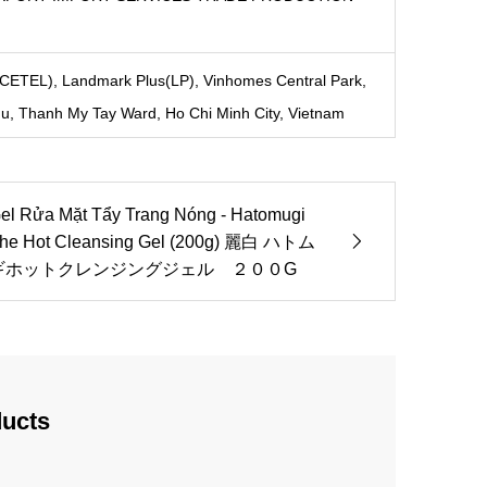
ETEL), Landmark Plus(LP), Vinhomes Central Park,
u, Thanh My Tay Ward, Ho Chi Minh City, Vietnam
el Rửa Mặt Tẩy Trang Nóng - Hatomugi
he Hot Cleansing Gel (200g) 麗白 ハトム
ギホットクレンジングジェル ２００G
ducts