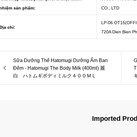
nhiệm sản phẩm:
CO., LTD
LP-06.OT15(OFFIC
Địa chỉ:
720A Dien Bien Ph
Sữa Dưỡng Thể Hatomugi Dưỡng Ẩm Ban
G
Đêm - Hatomugi The Body Milk (400ml) 麗
T
白 ハトムギボディミルク４００ＭＬ
Imported Pro