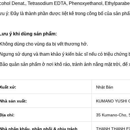
cohol Denat., Tetrasodium EDTA, Phenoxyethanol, Ethylparabe
ưu ý: Đây là thành phần được liệt kê trong công bố của sản ph
Lưu ý khi dùng sản phẩm:
hông dùng cho vùng da bị vết thương hở.
gưng sử dụng và tham khảo ý kiến bác sĩ nếu có triệu chứng 
ảo quản sản phẩm ở nơi khô ráo, tránh ánh nắng mặt trời, để x
Xuất xứ:
Nhật Bản
Nhà sản xuất:
KUMANO YUSHI C
Địa chỉ:
35 Kumano-Cho, Se
Nhà nhập khẩu, phân phối & chịu trách
THANH THANH E