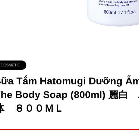
COSMETIC
Sữa Tắm Hatomugi Dưỡng Ẩm
The Body Soap (800ml
体 ８００ＭＬ