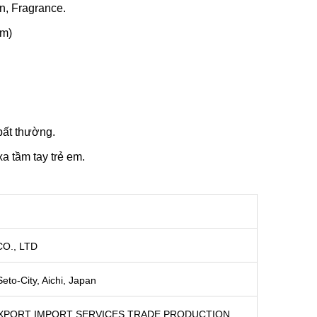
n, Fragrance.
ẩm)
bất thường.
a tầm tay trẻ em.
O., LTD
to-City, Aichi, Japan
XPORT IMPORT SERVICES TRADE PRODUCTION