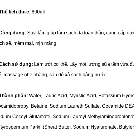
hể tích thực:
800ml
Công dụng:
Sữa tắm giúp làm sạch da toàn thân, cung cấp dưỡ
ch sẽ, mềm mại, mịn màng
Cách sử dụng:
Làm ướt cơ thể. Lấy một lượng sữa tắm vừa đủ 
ể, massage nhẹ nhàng, sau đó xả sạch bằng nước.
Thành phần:
Water, Lauric Acid, Myristic Acid, Potassium Hydr
camidopropyl Betaine, Sodium Laureth Sulfate, Cocamide DEA
dium Cocoyl Glutamate, Sodium Lauroyl Methylaminopropionat
tyrospermum Parkii (Shea) Butter, Sodium Hyaluronate, Butylen