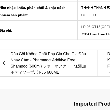
Nhà nhập khẩu, phân phối & chịu trách
THANH THANH E
nhiệm sản phẩm:
CO., LTD
LP-06.OT15(OFFIC
Địa chỉ:
720A Dien Bien Ph
Dầu Gội Không Chất Phụ Gia Cho Gia Đầu
D
Nhạy Cảm - Pharmaact Additive Free
K
Shampoo (600ml) ファーマアクト 無添加
F
ボディソープボトル 600ML
Imported Pro