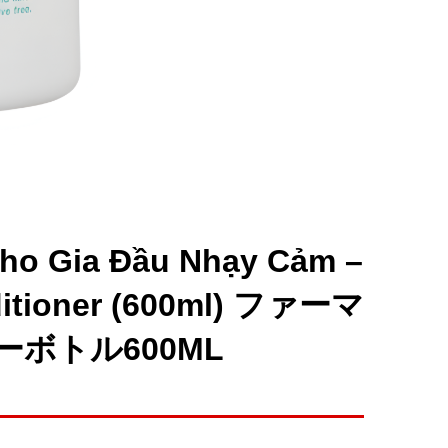
Cho Gia Đầu Nhạy Cảm –
nditioner (600ml) ファーマ
ボトル600ML