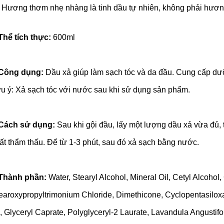
Hương thơm nhẹ nhàng là tinh dầu tự nhiên, không phải hươn
Thể tích thực:
600ml
Công dụng:
Dầu xả giúp làm sạch tóc và da đầu. Cung cấp dư
u ý: Xả sạch tóc với nước sau khi sử dụng sản phẩm.
Cách sử dụng:
Sau khi gội đầu, lấy một lượng dầu xả vừa đủ
ất thẩm thấu. Để từ 1-3 phút, sau đó xả sạch bằng nước.
Thành phần:
Water, Stearyl Alcohol, Mineral Oil, Cetyl Alcohol,
earoxypropyltrimonium Chloride, Dimethicone, Cyclopentasiloxa
, Glyceryl Caprate, Polyglyceryl-2 Laurate, Lavandula Angustif