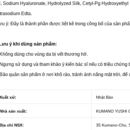
l, Sodium Hyaluronate, Hydrolyzed Silk, Cetyl-Pg Hydroxyethyl P
trasodium Edta.
ưu ý: Đây là thành phần được liệt kê trong công bố của sản ph
Lưu ý khi dùng sản phẩm:
hông dùng cho vùng da bị vết thương hở.
gưng sử dụng và tham khảo ý kiến bác sĩ nếu có triệu chứng 
ảo quản sản phẩm ở nơi khô ráo, tránh ánh nắng mặt trời, để x
Xuất xứ:
Nhật Bản
Nhà sản xuất:
KUMANO YUSHI C
Địa chỉ NSX:
35 Kumano-Cho, Se