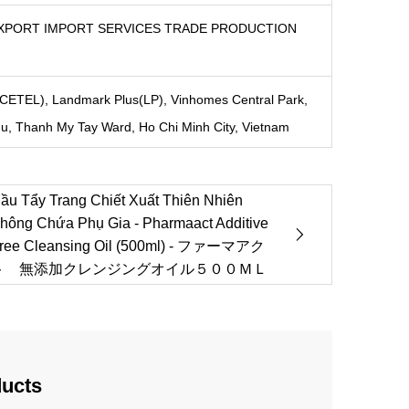
XPORT IMPORT SERVICES TRADE PRODUCTION
ETEL), Landmark Plus(LP), Vinhomes Central Park,
u, Thanh My Tay Ward, Ho Chi Minh City, Vietnam
ầu Tẩy Trang Chiết Xuất Thiên Nhiên
hông Chứa Phụ Gia - Pharmaact Additive
ree Cleansing Oil (500ml) - ファーマアク
ト 無添加クレンジングオイル５００ＭＬ
ducts