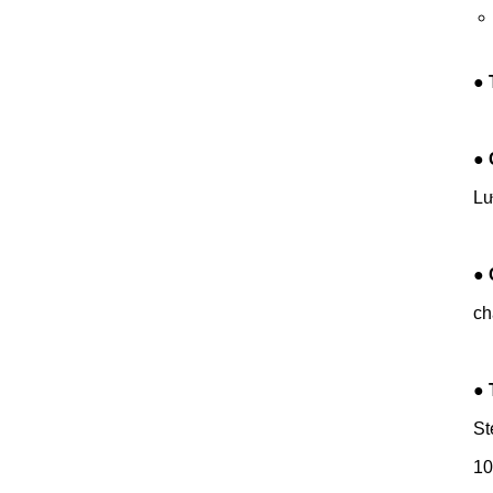
●
●
Lư
●
ch
●
St
10