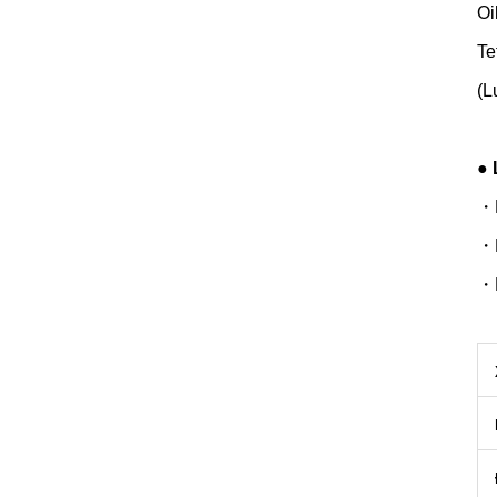
Oi
Te
(L
● 
・K
・N
・B