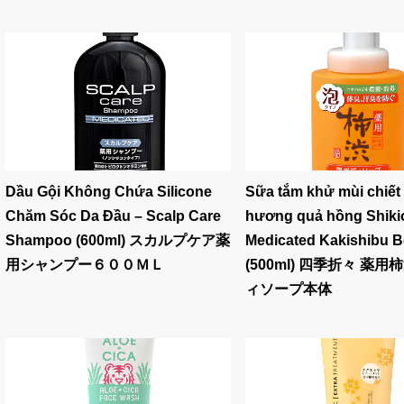
Dầu Gội Không Chứa Silicone
Sữa tắm khử mùi chiết
Chăm Sóc Da Đầu – Scalp Care
hương quả hồng Shikio
Shampoo (600ml) スカルプケア薬
Medicated Kakishibu 
用シャンプー６００ＭＬ
(500ml) 四季折々 薬
ィソープ本体