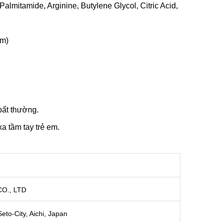
almitamide, Arginine, Butylene Glycol, Citric Acid,
ẩm)
bất thường.
a tầm tay trẻ em.
O., LTD
to-City, Aichi, Japan