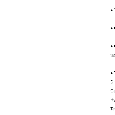
●
●
●
tạ
●
Di
Ca
Hy
Te