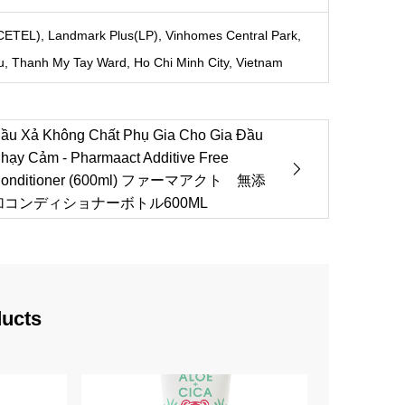
TEL), Landmark Plus(LP), Vinhomes Central Park,
u, Thanh My Tay Ward, Ho Chi Minh City, Vietnam
ầu Xả Không Chất Phụ Gia Cho Gia Đầu
hạy Cảm - Pharmaact Additive Free
onditioner (600ml) ファーマアクト 無添
加コンディショナーボトル600ML
ducts