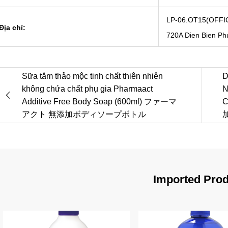
LP-06.OT15(OFFICE
Địa chỉ:
720A Dien Bien Ph
Sữa tắm thảo mộc tinh chất thiên nhiên
D
không chứa chất phụ gia Pharmaact
N
Additive Free Body Soap (600ml) ファーマ
C
アクト 無添加ボディソープボトル
Imported Pro