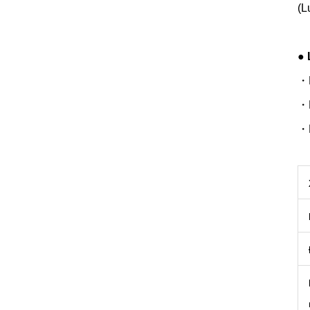
(L
●
・K
・N
・B