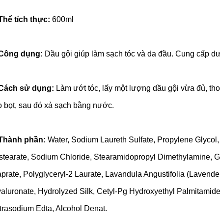
Thể tích thực:
600ml
Công dụng:
Dầu gội giúp làm sạch tóc và da đầu. Cung cấp dư
Cách sử dụng:
Làm ướt tóc, lấy một lượng dầu gội vừa đủ, th
o bọt, sau đó xả sạch bằng nước.
Thành phần:
Water, Sodium Laureth Sulfate, Propylene Glycol
stearate, Sodium Chloride, Stearamidopropyl Dimethylamine, G
prate, Polyglyceryl-2 Laurate, Lavandula Angustifolia (Lavend
aluronate, Hydrolyzed Silk, Cetyl-Pg Hydroxyethyl Palmitamide, 
trasodium Edta, Alcohol Denat.