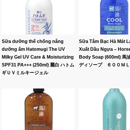
Sữa dưỡng thể chống nắng
Sữa Tắm Bạc Hà Mát L
dưỡng ẩm Hatomugi The UV
Xuất Dầu Ngựa – Horse
Milky Gel UV Care & Moisturizing
Body Soap (600ml)
SPF31 PA+++ (250ml) 麗白 ハトム
ディソープ ６００ＭＬ
ギＵＶミルキージェル