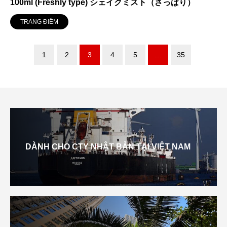
100ml (Freshly type) シェイクミスト（さっぱり）
TRANG ĐIỂM
1
2
3
4
5
…
35
DÀNH CHO CTY NHẬT BẢN TẠI VIỆT NAM