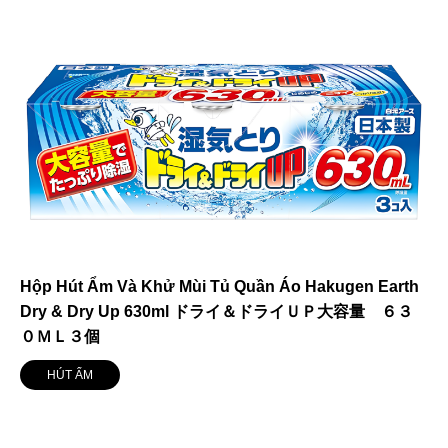
Hộp Hút Ẩm Và Khử Mùi Tủ Quần Áo Hakugen Earth
Dry & Dry Up 630ml ドライ＆ドライＵＰ大容量 ６３
０ＭＬ３個
HÚT ẨM