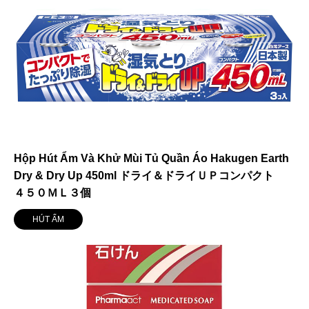
Hộp Hút Ẩm Và Khử Mùi Tủ Quần Áo Hakugen Earth
Dry & Dry Up 450ml ドライ＆ドライＵＰコンパクト
４５０ＭＬ３個
HÚT ẨM