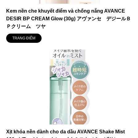
Kem nền che khuyết điểm và chống nắng AVANCE
DESIR BP CREAM Glow (30g) アヴァンセ デジールＢ
Ｐクリーム ツヤ
TRANG ĐIỂM
Xịt khóa nền dành cho da dầu AVANCE Shake Mist