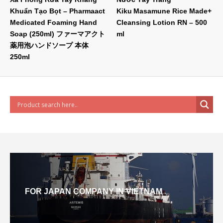
Khuẩn Tạo Bọt – Pharmaact
Kiku Masamune Rice Made+
Medicated Foaming Hand
Cleansing Lotion RN – 500
Soap (250ml) ファーマアクト
ml
薬用泡ハンドソープ 本体
250ml
FOR JAPAN COMPANY IN VIETNAM