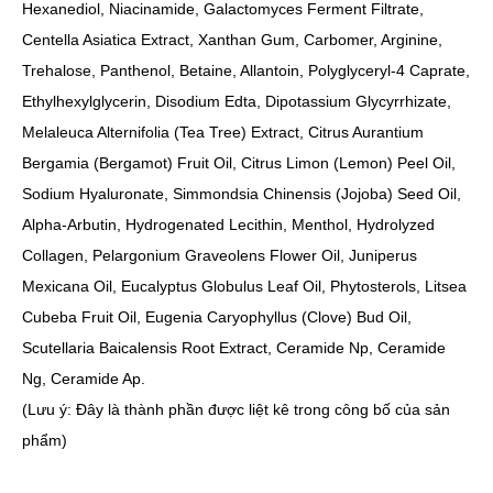
Hexanediol, Niacinamide, Galactomyces Ferment Filtrate,
Centella Asiatica Extract, Xanthan Gum, Carbomer, Arginine,
Trehalose, Panthenol, Betaine, Allantoin, Polyglyceryl-4 Caprate,
Ethylhexylglycerin, Disodium Edta, Dipotassium Glycyrrhizate,
Melaleuca Alternifolia (Tea Tree) Extract, Citrus Aurantium
Bergamia (Bergamot) Fruit Oil, Citrus Limon (Lemon) Peel Oil,
Sodium Hyaluronate, Simmondsia Chinensis (Jojoba) Seed Oil,
Alpha-Arbutin, Hydrogenated Lecithin, Menthol, Hydrolyzed
Collagen, Pelargonium Graveolens Flower Oil, Juniperus
Mexicana Oil, Eucalyptus Globulus Leaf Oil, Phytosterols, Litsea
Cubeba Fruit Oil, Eugenia Caryophyllus (Clove) Bud Oil,
Scutellaria Baicalensis Root Extract, Ceramide Np, Ceramide
Ng, Ceramide Ap.
(Lưu ý: Đây là thành phần được liệt kê trong công bố của sản
phẩm)