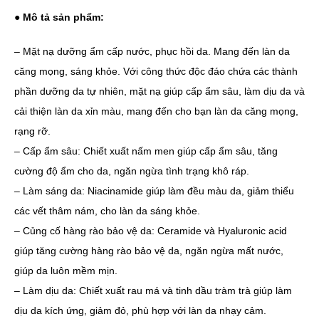
● Mô tả sản phẩm:
– Mặt nạ dưỡng ẩm cấp nước, phục hồi da. Mang đến làn da
căng mọng, sáng khỏe. Với công thức độc đáo chứa các thành
phần dưỡng da tự nhiên, mặt nạ giúp cấp ẩm sâu, làm dịu da và
cải thiện làn da xỉn màu, mang đến cho bạn làn da căng mọng,
rạng rỡ.
– Cấp ẩm sâu: Chiết xuất nấm men giúp cấp ẩm sâu, tăng
cường độ ẩm cho da, ngăn ngừa tình trạng khô ráp.
– Làm sáng da: Niacinamide giúp làm đều màu da, giảm thiểu
các vết thâm nám, cho làn da sáng khỏe.
– Củng cố hàng rào bảo vệ da: Ceramide và Hyaluronic acid
giúp tăng cường hàng rào bảo vệ da, ngăn ngừa mất nước,
giúp da luôn mềm mịn.
– Làm dịu da: Chiết xuất rau má và tinh dầu tràm trà giúp làm
dịu da kích ứng, giảm đỏ, phù hợp với làn da nhạy cảm.