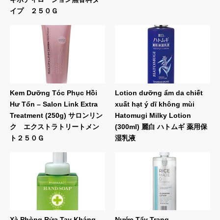
イプ ２５０Ｇ
Kem Dưỡng Tóc Phục Hồi
Lotion dưỡng ẩm da chiết
Hư Tổn – Salon Link Extra
xuất hạt ý dĩ không mùi
Treatment (250g) サロンリン
Hatomugi Milky Lotion
ク エクストラトリートメン
(300ml) 麗白 ハトムギ 薬用保
ト２５０Ｇ
湿乳液
Xà Phòng Rửa Tay Kháng
Nước Tẩy Trang