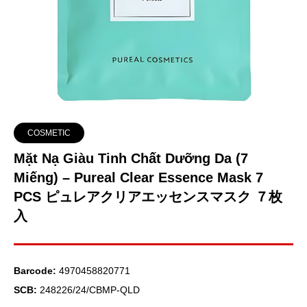
COSMETIC
Mặt Nạ Giàu Tinh Chất Dưỡng Da (7
Miếng) – Pureal Clear Essence Mask 7
PCS ピュレアクリアエッセンスマスク ７枚
入
Barcode:
4970458820771
SCB:
248226/24/CBMP-QLD