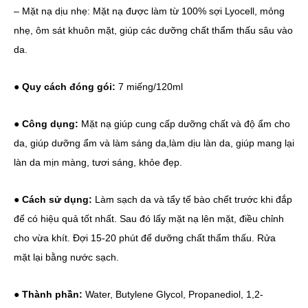
– Mặt nạ dịu nhẹ: Mặt nạ được làm từ 100% sợi Lyocell, mỏng
nhẹ, ôm sát khuôn mặt, giúp các dưỡng chất thẩm thấu sâu vào
da.
●
Quy cách đóng gói:
7 miếng/120ml
●
Công dụng:
Mặt nạ giúp cung cấp dưỡng chất và độ ẩm cho
da, giúp dưỡng ẩm và làm sáng da,làm dịu làn da, giúp mang lại
làn da mịn màng, tươi sáng, khỏe đẹp.
●
Cách sử dụng:
Làm sạch da và tẩy tế bào chết trước khi đắp
để có hiệu quả tốt nhất. Sau đó lấy mặt nạ lên mặt, điều chỉnh
cho vừa khít. Đợi 15-20 phút để dưỡng chất thẩm thấu. Rửa
mặt lại bằng nước sạch.
●
Thành phần:
Water, Butylene Glycol, Propanediol, 1,2-