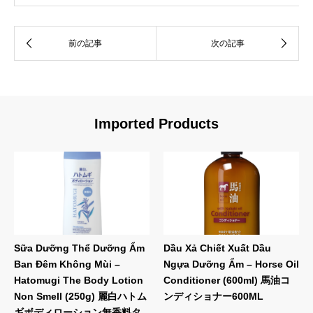
Imported Products
Sữa Dưỡng Thể Dưỡng Ẩm
Dầu Xả Chiết Xuất Dầu
Ban Đêm Không Mùi –
Ngựa Dưỡng Ẩm – Horse Oil
Hatomugi The Body Lotion
Conditioner (600ml) 馬油コ
Non Smell (250g) 麗白ハトム
ンディショナー600ML
ギボディローション無香料タ