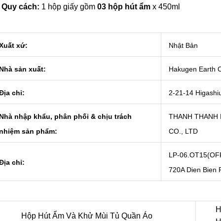
Quy cách:
1 hộp giấy gồm
03 hộp hút ẩm
x 450ml
Xuất xứ:
Nhật Bản
Nhà sản xuất:
Hakugen Earth C
Địa chỉ:
2-21-14 Higashi
Nhà nhập khẩu, phân phối & chịu trách
THANH THANH 
nhiệm sản phẩm:
CO., LTD
LP-06.OT15(OFF
Địa chỉ:
720A Dien Bien 
H
Hộp Hút Ẩm Và Khử Mùi Tủ Quần Áo