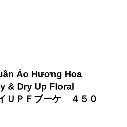
Quần Áo Hương Hoa
y & Dry Up Floral
＆ドライＵＰＦブーケ ４５０