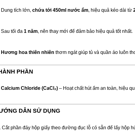
Dung tích lớn,
chứa tới 450ml nước ẩm
, hiệu quả kéo dài từ
Sau tối đa
1 năm
, nên thay mới để đảm bảo hiệu quả tốt nhất.
Hương hoa thiên nhiên
thơm ngát giúp tủ và quần áo luôn th
HÀNH PHẦN
Calcium Chloride (CaCl₂)
– Hoạt chất hút ẩm an toàn, hiệu qu
ƯỚNG DẪN SỬ DỤNG
Cắt phần đáy hộp giấy theo đường đục lỗ có sẵn để lấy hộp hú