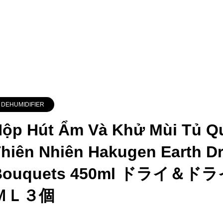
DEHUMIDIFIER
ộp Hút Ẩm Và Khử Mùi Tủ 
hiên Nhiên Hakugen Earth Dr
Bouquets 450ml ドライ
ＭＬ３個