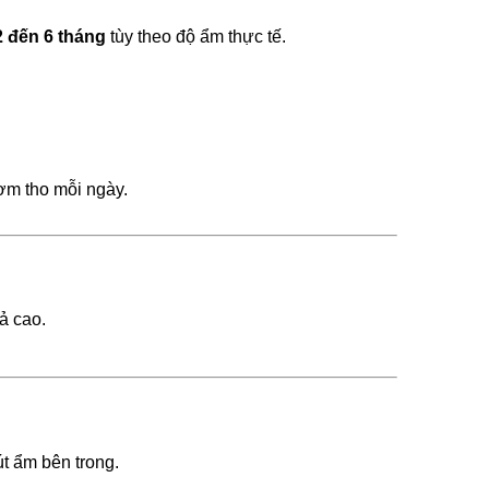
2 đến 6 tháng
tùy theo độ ẩm thực tế.
ơm tho mỗi ngày.
ả cao.
t ẩm bên trong.