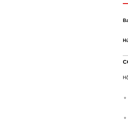
Ba
Hú
C
Hộ