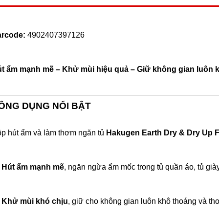
rcode:
4902407397126
t ẩm mạnh mẽ – Khử mùi hiệu quả – Giữ không gian luôn k
ÔNG DỤNG NỔI BẬT
p hút ẩm và làm thơm ngăn tủ
Hakugen Earth Dry & Dry Up F
Hút ẩm mạnh mẽ
, ngăn ngừa ẩm mốc trong tủ quần áo, tủ gi
Khử mùi khó chịu
, giữ cho không gian luôn khô thoáng và th