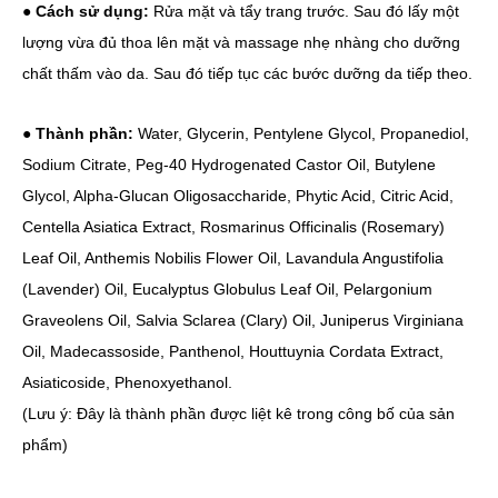
●
Cách sử dụng:
Rửa mặt và tẩy trang trước. Sau đó lấy một
lượng vừa đủ thoa lên mặt và massage nhẹ nhàng cho dưỡng
chất thấm vào da. Sau đó tiếp tục các bước dưỡng da tiếp theo.
●
Thành phần:
Water, Glycerin, Pentylene Glycol, Propanediol,
Sodium Citrate, Peg-40 Hydrogenated Castor Oil, Butylene
Glycol, Alpha-Glucan Oligosaccharide, Phytic Acid, Citric Acid,
Centella Asiatica Extract, Rosmarinus Officinalis (Rosemary)
Leaf Oil, Anthemis Nobilis Flower Oil, Lavandula Angustifolia
(Lavender) Oil, Eucalyptus Globulus Leaf Oil, Pelargonium
Graveolens Oil, Salvia Sclarea (Clary) Oil, Juniperus Virginiana
Oil, Madecassoside, Panthenol, Houttuynia Cordata Extract,
Asiaticoside, Phenoxyethanol.
(Lưu ý: Đây là thành phần được liệt kê trong công bố của sản
phẩm)