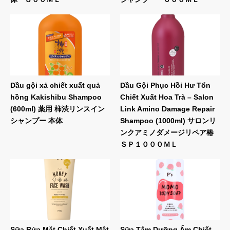
Dầu gội xả chiết xuất quả
Dầu Gội Phục Hồi Hư Tổn
hồng Kakishibu Shampoo
Chiết Xuất Hoa Trà – Salon
(600ml) 薬用 柿渋リンスイン
Link Amino Damage Repair
シャンプー 本体
Shampoo (1000ml) サロンリ
ンクアミノダメージリペア椿
ＳＰ１０００ＭＬ
Sữa Rửa Mặt Chiết Xuất Mật
Sữa Tắm Dưỡng Ẩm Chiết