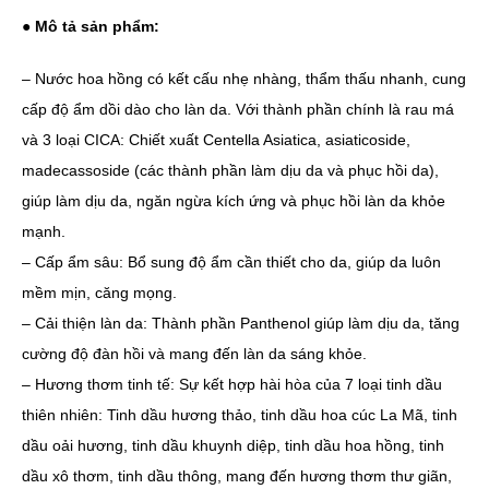
● Mô tả sản phẩm:
– Nước hoa hồng có kết cấu nhẹ nhàng, thẩm thấu nhanh, cung
cấp độ ẩm dồi dào cho làn da. Với thành phần chính là rau má
và 3 loại CICA: Chiết xuất Centella Asiatica, asiaticoside,
madecassoside (các thành phần làm dịu da và phục hồi da),
giúp làm dịu da, ngăn ngừa kích ứng và phục hồi làn da khỏe
mạnh.
– Cấp ẩm sâu: Bổ sung độ ẩm cần thiết cho da, giúp da luôn
mềm mịn, căng mọng.
– Cải thiện làn da: Thành phần Panthenol giúp làm dịu da, tăng
cường độ đàn hồi và mang đến làn da sáng khỏe.
– Hương thơm tinh tế: Sự kết hợp hài hòa của 7 loại tinh dầu
thiên nhiên: Tinh dầu hương thảo, tinh dầu hoa cúc La Mã, tinh
dầu oải hương, tinh dầu khuynh diệp, tinh dầu hoa hồng, tinh
dầu xô thơm, tinh dầu thông, mang đến hương thơm thư giãn,