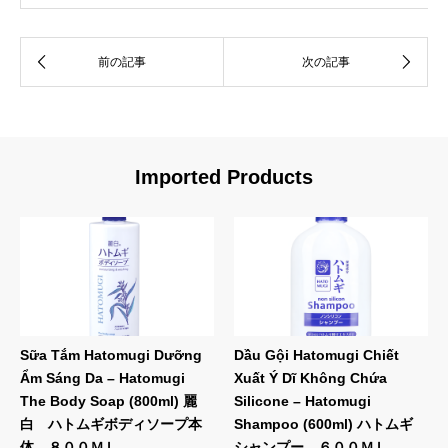
Imported Products
Sữa Tắm Hatomugi Dưỡng
Dầu Gội Hatomugi Chiết
Ẩm Sáng Da – Hatomugi
Xuất Ý Dĩ Không Chứa
The Body Soap (800ml) 麗
Silicone – Hatomugi
白 ハトムギボディソープ本
Shampoo (600ml) ハトムギ
体 ８００ＭＬ
シャンプー ６００ＭＬ