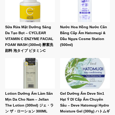
Sữa Rửa Mặt Dưỡng Sáng
Nước Hoa Hồng Nước Cân
Da Tạo Bọt – CYCLEAR
Bằng Cấp Ẩm Hatomugi &
VITAMIN C ENZYME FACIAL
Dầu Ngựa Cosme Station
FOAM WASH (300ml) 酵素洗
(500ml)
顔料 泡タイプ ビタミンC
Lotion Dưỡng Ẩm Làm Săn
Gel Dưỡng Ẩm Deve 5in1
Mịn Da Cho Nam – Jellan
Hạt Ý Dĩ Cấp Ẩm Chuyên
The Lotion (300ml) ジェ・ラ
Sâu – Deve Hatomugi Hydro
ン ザ・ローション 300ML
Moisture Gel (300g) ハトムギ