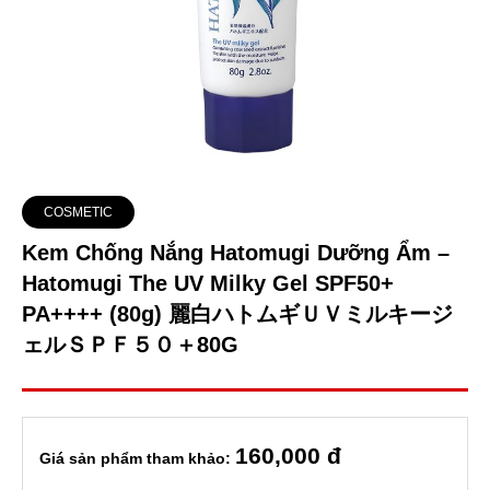
COSMETIC
Kem Chống Nắng Hatomugi Dưỡng Ẩm –
Hatomugi The UV Milky Gel SPF50+
PA++++ (80g) 麗白ハトムギＵＶミルキージ
ェルＳＰＦ５０＋80G
160
,000 đ
Giá sản phẩm tham khảo: