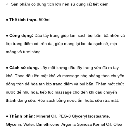
Sản phẩm có dung tích lớn nên sử dụng rất tiết kiệm.
●
Thể tích thực:
500ml
●
Công dụng:
Dầu tẩy trang giúp làm sạch bụi bẩn, bã nhờn và
lớp trang điểm có trên da, giúp mang lại làn da sạch sẽ, mịn
màng và tươi sáng.
●
Cách sử dụng:
Lấy một lượng dầu tẩy trang vừa đủ ra tay
khô. Thoa đều lên mặt khô và massage nhẹ nhàng theo chuyển
động tròn để hòa tan lớp trang điểm và bụi bẩn. Thêm một chút
nước để nhũ hóa, tiếp tục massage cho đến khi dầu chuyển
thành dạng sữa. Rửa sạch bằng nước ấm hoặc sữa rửa mặt.
●
Thành phần:
Mineral Oil, PEG-8 Glyceryl Isostearate,
Glycerin, Water, Dimethicone, Argania Spinosa Kernel Oil, Olea