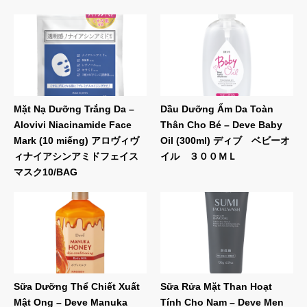
Mặt Nạ Dưỡng Trắng Da –
Dầu Dưỡng Ẩm Da Toàn
Alovivi Niacinamide Face
Thân Cho Bé – Deve Baby
Mark (10 miếng) アロヴィヴ
Oil (300ml) ディブ ベビーオ
ィナイアシンアミドフェイス
イル ３００ＭＬ
マスク10/BAG
Sữa Dưỡng Thể Chiết Xuất
Sữa Rửa Mặt Than Hoạt
Mật Ong – Deve Manuka
Tính Cho Nam – Deve Men