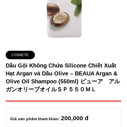
COSMETIC
Dầu Gội Không Chứa Silicone Chiết Xuất
Hạt Argan và Dầu Olive – BEAUA Argan &
Olive Oil Shampoo (550ml) ビューア アル
ガンオリーブオイルＳＰ５５０ＭＬ
200
,000 đ
Giá sản phẩm tham khảo: