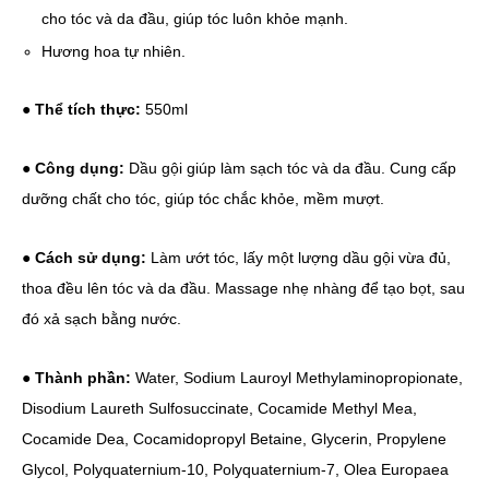
cho tóc và da đầu, giúp tóc luôn khỏe mạnh.
Hương hoa tự nhiên.
●
Thể tích thực:
550ml
●
Công dụng:
Dầu gội giúp làm sạch tóc và da đầu. Cung cấp
dưỡng chất cho tóc, giúp tóc chắc khỏe, mềm mượt.
●
Cách sử dụng:
Làm ướt tóc, lấy một lượng dầu gội vừa đủ,
thoa đều lên tóc và da đầu. Massage nhẹ nhàng để tạo bọt, sau
đó xả sạch bằng nước.
●
Thành phần:
Water, Sodium Lauroyl Methylaminopropionate,
Disodium Laureth Sulfosuccinate, Cocamide Methyl Mea,
Cocamide Dea, Cocamidopropyl Betaine, Glycerin, Propylene
Glycol, Polyquaternium-10, Polyquaternium-7, Olea Europaea